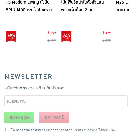
TS Modern Living ถังปั่น
ไม้ถูพื้นรีดน้ำในตัวหัวแบน
M2S Lifes
SPIN MOP ตะกร้าปั่นแห้งส
พร้อมผ้าม็อบ 2 ผืน
ส้มชาไทย
แตนเลสไซส์มินิ รุ่น
CLEANING0019
฿ 199
฿ 129
60%
32%
฿ 499
฿ 190
NEWSLETTER
สมัครรับข่าวสาร พร้อมรับส่วนลด
สุภาพบุรุษ
สุภาพสตรี
โดยการสมัครสมาชิกรับข่าวสารจากเรา เราทราบว่าท่านได้อ่านและ