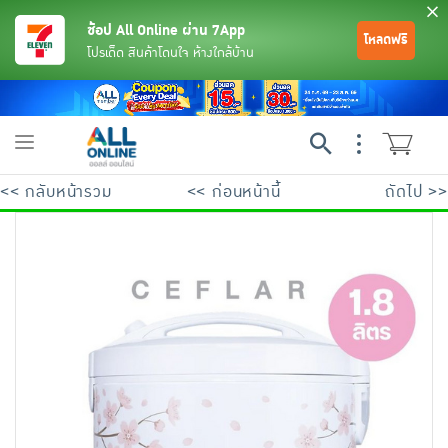
ช้อป All Online ผ่าน 7App
โหลดฟรี
โปรเด็ด สินค้าโดนใจ ห้างใกล้บ้าน
Toggle
navigation
<< กลับหน้ารวม
<< ก่อนหน้านี้
ถัดไป >>
ย้อนกลับ
ย้อนกลับ
ย้อนกลับ
ย้อนกลับ
ย้อนกลับ
ย้อนกลับ
ย้อนกลับ
ย้อนกลับ
ย้อนกลับ
ย้อนกลับ
ย้อนกลับ
เครื่องดื่มและผงชงดื่ม
มือถือ
พระเครื่อง test pop