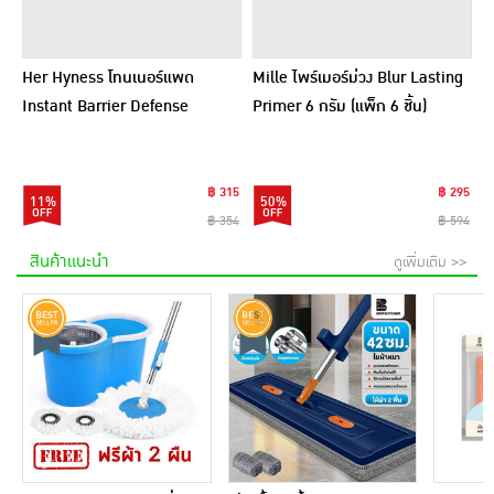
Her Hyness โทนเนอร์แพด
Mille ไพร์เมอร์ม่วง Blur Lasting
Instant Barrier Defense
Primer 6 กรัม (แพ็ก 6 ชิ้น)
Platinum Pad 9แผ่น (แพ็ก6)
฿ 315
฿ 295
11%
50%
฿ 354
฿ 594
สินค้าแนะนำ
ดูเพิ่มเติม >>