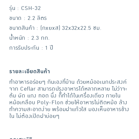
รุ่น : CSH-32
ขนาด : 2.2 ลิตร
ขนาดสินค้า : (กxยxส) 32x32x22.5 ซม.
น้ำหนัก : 2.3 กก.
การรับประกัน : 1 ปี
รายละเอียดสินค้า
ทำอาหารอร่อยๆ กินเองที่บ้าน ด้วยหม้ออเนกประสงค์
จาก Ceflar สามารถปรุงอาหารได้หลากหลาย ไม่ว่าจะ
ต้ม ผัด แกง ทอด นึ่ง ก็ทำได้ในเครื่องเดียว ภายใน
หม้อเคลือบ Poly-Flon ช่วยให้อาหารไม่ติดหม้อ ล้าง
ทำความสะอาดง่าย พร้อมฝาแก้วใส มองเห็นอาหารข้าง
ใน ไม่ต้องเปิดฝาบ่อยๆ