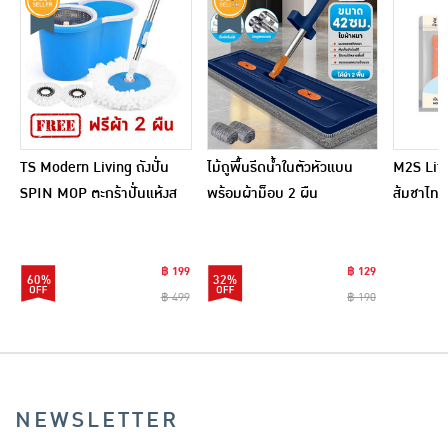
TS Modern Living ถังปั่น
ไม้ถูพื้นรีดน้ำในตัวหัวแบน
M2S Lifes
SPIN MOP ตะกร้าปั่นแห้งส
พร้อมผ้าม็อบ 2 ผืน
ส้มชาไทย
แตนเลสไซส์มินิ รุ่น
CLEANING0019
฿ 199
฿ 129
60%
32%
฿ 499
฿ 190
NEWSLETTER