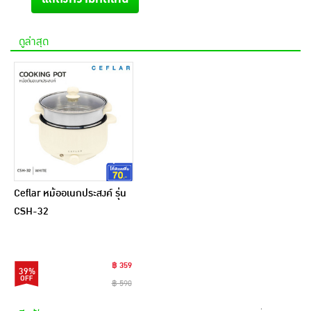
ดูล่าสุด
Ceflar หม้ออเนกประสงค์ รุ่น
CSH-32
฿ 359
39%
฿ 590