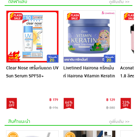
ดีลฟ้าแลบ
ดูเพิ่มเติม >>
Clear Nose เซรั่มกันแดด UV
Livetined Hairona ทรีทเม้น
Aconatic
Sun Serum SPF50+
ท์ Hairona Vitamin Keratin
1.8 ลิตร
PA++++ 28 มล.
Deep Treatment 500ml.
สีชมพูดำ
฿ 179
฿ 129
9%
66%
33%
฿ 196
฿ 380
สินค้าแนะนำ
ดูเพิ่มเติม >>