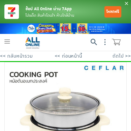
ช้อป All Online ผ่าน 7App
โหลดฟรี
โปรเด็ด สินค้าโดนใจ ห้างใกล้บ้าน
Toggle
navigation
<< กลับหน้ารวม
<< ก่อนหน้านี้
ถัดไป >>
ย้อนกลับ
ย้อนกลับ
ย้อนกลับ
ย้อนกลับ
ย้อนกลับ
ย้อนกลับ
ย้อนกลับ
ย้อนกลับ
ย้อนกลับ
ย้อนกลับ
ย้อนกลับ
เครื่องดื่มและผงชงดื่ม
มือถือ
พระเครื่อง test pop