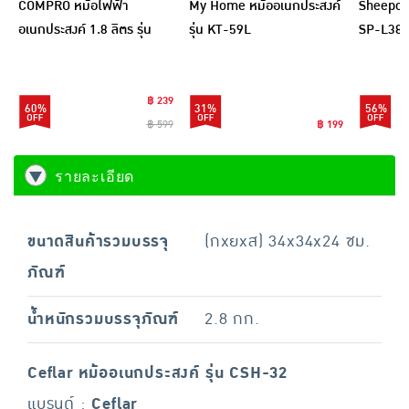
COMPRO หม้อไฟฟ้า
My Home หม้ออเนกประสงค์
Sheepola
อเนกประสงค์ 1.8 ลิตร รุ่น
รุ่น KT-59L
SP-L384
CP-B13
฿ 239
60%
31%
56%
฿ 599
฿ 199
รายละเอียด
ขนาดสินค้ารวมบรรจุ
(กxยxส) 34x34x24 ซม.
ภัณฑ์
น้ำหนักรวมบรรจุภัณฑ์
2.8 กก.
Ceflar หม้ออเนกประสงค์ รุ่น CSH-32
แบรนด์ :
Ceflar