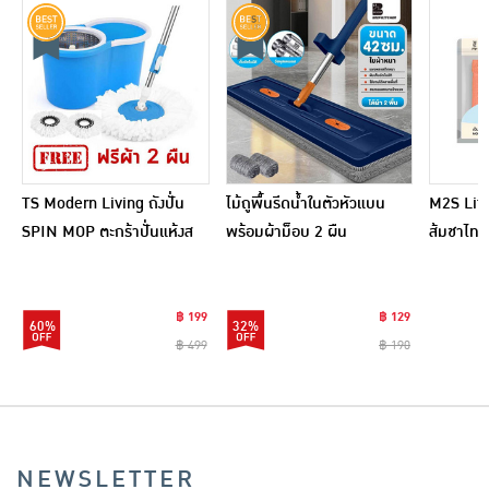
TS Modern Living ถังปั่น
ไม้ถูพื้นรีดน้ำในตัวหัวแบน
M2S Lifes
SPIN MOP ตะกร้าปั่นแห้งส
พร้อมผ้าม็อบ 2 ผืน
ส้มชาไทย
แตนเลสไซส์มินิ รุ่น
CLEANING0019
฿ 199
฿ 129
60%
32%
฿ 499
฿ 190
NEWSLETTER