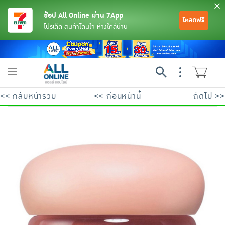
ช้อป All Online ผ่าน 7App
โหลดฟรี
โปรเด็ด สินค้าโดนใจ ห้างใกล้บ้าน
Toggle
navigation
<< กลับหน้ารวม
<< ก่อนหน้านี้
ถัดไป >>
ย้อนกลับ
ย้อนกลับ
ย้อนกลับ
ย้อนกลับ
ย้อนกลับ
ย้อนกลับ
ย้อนกลับ
ย้อนกลับ
ย้อนกลับ
ย้อนกลับ
ย้อนกลับ
เครื่องดื่มและผงชงดื่ม
มือถือ
พระเครื่อง test pop