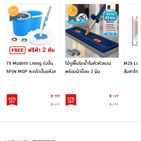
TS Modern Living ถังปั่น
ไม้ถูพื้นรีดน้ำในตัวหัวแบน
M2S Lifes
SPIN MOP ตะกร้าปั่นแห้งส
พร้อมผ้าม็อบ 2 ผืน
ส้มชาไทย
แตนเลสไซส์มินิ รุ่น
CLEANING0019
฿ 199
฿ 129
60%
32%
฿ 499
฿ 190