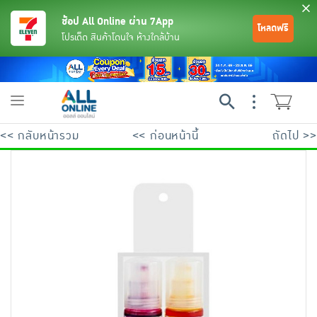
ช้อป All Online ผ่าน 7App
โหลดฟรี
โปรเด็ด สินค้าโดนใจ ห้างใกล้บ้าน
Toggle
navigation
<< กลับหน้ารวม
<< ก่อนหน้านี้
ถัดไป >>
ย้อนกลับ
ย้อนกลับ
ย้อนกลับ
ย้อนกลับ
ย้อนกลับ
ย้อนกลับ
ย้อนกลับ
ย้อนกลับ
ย้อนกลับ
ย้อนกลับ
ย้อนกลับ
เครื่องดื่มและผงชงดื่ม
มือถือ
พระเครื่อง test pop