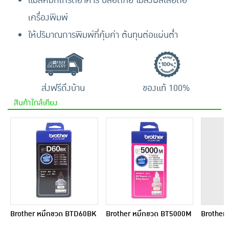
แม่สีหมึกเกรดอาหาร ปลอดภัย ไม่ส่งผลเสียต่อ
เครื่องพิมพ์
ให้ปริมาณการพิมพ์ที่คุ้มค่า ต้นทุนต่อแผ่นต่ำ
ส่งฟรีถึงบ้าน
ของแท้ 100%
สินค้าใกล้เคียง
Brother หมึกขวด BTD60BK
Brother หมึกขวด BT5000M
Brother