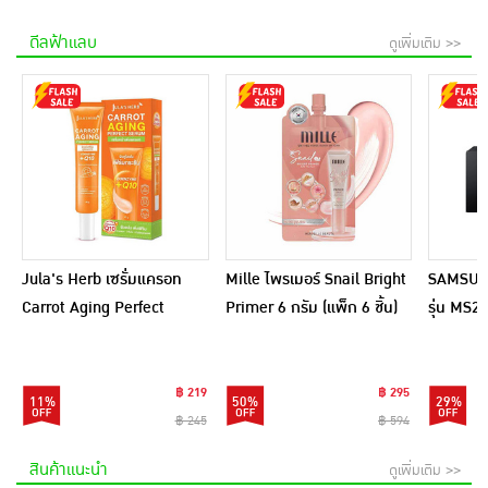
ดีลฟ้าแลบ
ดูเพิ่มเติม >>
Jula's Herb เซรั่มแครอท
Mille ไพรเมอร์ Snail Bright
SAMSUNG
Carrot Aging Perfect
Primer 6 กรัม (แพ็ก 6 ชิ้น)
รุ่น MS
Serum 40 กรัม
฿ 219
฿ 295
11%
50%
29%
฿ 245
฿ 594
สินค้าแนะนำ
ดูเพิ่มเติม >>