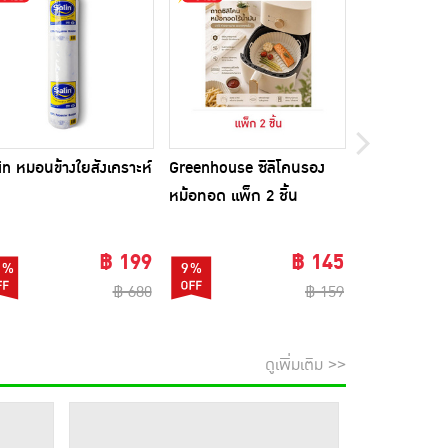
in หมอนข้างใยสังเคราะห์
Greenhouse ซิลิโคนรอง
Beleaf บีลีฟ 
หม้อทอด แพ็ก 2 ชิ้น
10 ซอง แพ็ก 
ขวดชงดื่ม 1 
฿ 199
฿ 145
1%
9%
74%
฿ 680
฿ 159
ดูเพิ่มเติม >>