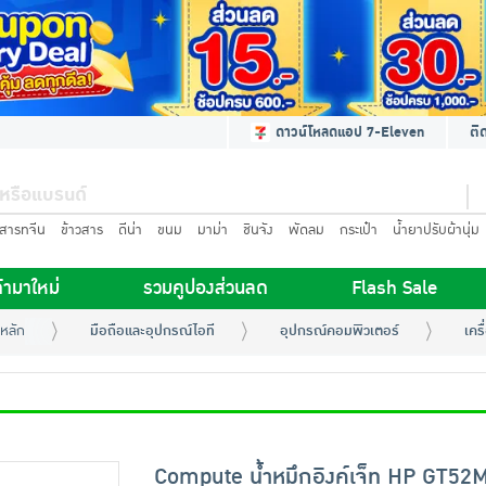
ดาวน์โหลดแอป 7-Eleven
ติ
นสารทจีน
ข้าวสาร
ดีน่า
ขนม
มาม่า
ชินจัง
พัดลม
กระเป๋า
น้ำยาปรับผ้านุ่ม
้ามาใหม่
รวมคูปองส่วนลด
Flash Sale
หลัก
มือถือและอุปกรณ์ไอที
อุปกรณ์คอมพิวเตอร์
เคร
Compute น้ำหมึกอิงค์เจ็ท HP GT52