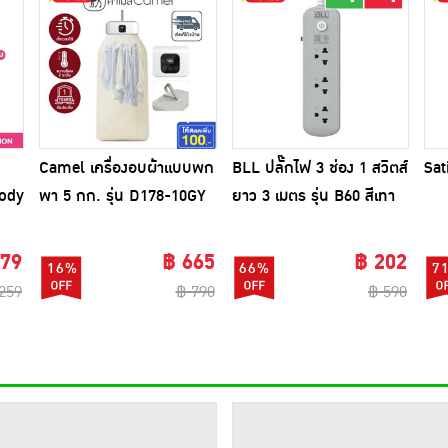
Camel เครื่องอบผ้าแบบพก
BLL ปลั๊กไฟ 3 ช่อง 1 สวิตส์
Sat
Body
พา 5 กก. รุ่น D178-10GY
ยาว 3 เมตร รุ่น B60 สีเทา
(1แถม1)
179
฿ 665
฿ 202
16%
66%
7
259
฿ 790
฿ 590