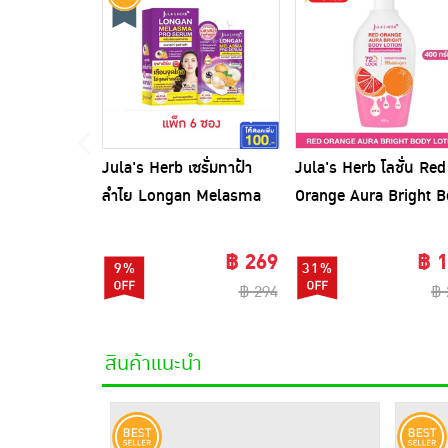
Jula's Herb เซรั่มทาฝ้า
Jula's Herb โลชั่น Red
ลำไย Longan Melasma
Orange Aura Bright 
pro Serum 8 มล. (6ซอง)
Lotion 400 กรัม
฿ 269
฿ 
9%
31%
฿ 294
฿ 
สินค้าแนะนำ