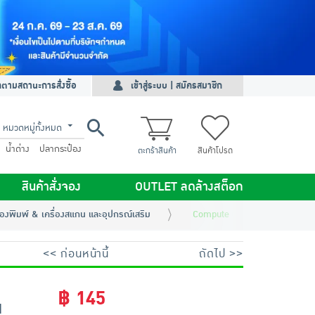
ดตามสถานะการสั่งซื้อ
เข้าสู่ระบบ | สมัครสมาชิก
หมวดหมู่ทั้งหมด
น้ำด่าง
ปลากระป๋อง
ตะกร้าสินค้า
สินค้าโปรด
สินค้าสั่งจอง
OUTLET ลดล้างสต็อก
ื่องพิมพ์ & เครื่องสแกน และอุปกรณ์เสริม
Compute น้ำหมึกอิงค์เจ็ท HP 
<< ก่อนหน้านี้
ถัดไป >>
฿ 145
M