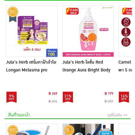
Jula's Herb เซรั่มทาฝ้าลำไย
Jula's Herb โลชั่น Red
Camel เ
Longan Melasma pro
Orange Aura Bright Body
พา 5 กก.
Serum 8 มล. (6ซอง)
Lotion 400 กรัม
฿ 269
฿ 179
9%
31%
16%
฿ 294
฿ 259
สินค้าแนะนำ
ดูเพิ่มเติม >>