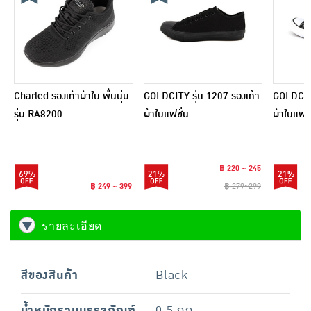
Charled รองเท้าผ้าใบ พื้นนุ่ม
GOLDCITY รุ่น 1207 รองเท้า
GOLDCITY
รุ่น RA8200
ผ้าใบแฟชั่น
ผ้าใบแฟชั
฿ 220 ~ 245
69%
21%
21%
฿ 249 ~ 399
฿ 279~299
รายละเอียด
สีของสินค้า
Black
น้ำหนักรวมบรรจุภัณฑ์
0.5 กก.