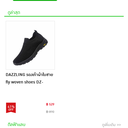
ดูล่าสุด
DAZZLING รองเท้าผ้าใบชาย
fly woven shoes DZ-
B2906
฿ 529
41%
฿ 890
ดีลฟ้าแลบ
ดูเพิ่มเติม >>