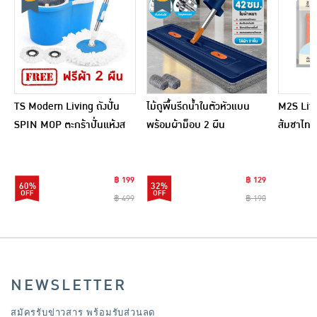
TS Modern Living ถังปั่น
ไม้ถูพื้นรีดน้ำในตัวหัวแบน
M2S Lifes
SPIN MOP ตะกร้าปั่นแห้งส
พร้อมผ้าม็อบ 2 ผืน
ส้มชาไทย
แตนเลสไซส์มินิ รุ่น
CLEANING0019
฿ 199
฿ 129
60%
32%
฿ 499
฿ 190
NEWSLETTER
สมัครรับข่าวสาร พร้อมรับส่วนลด