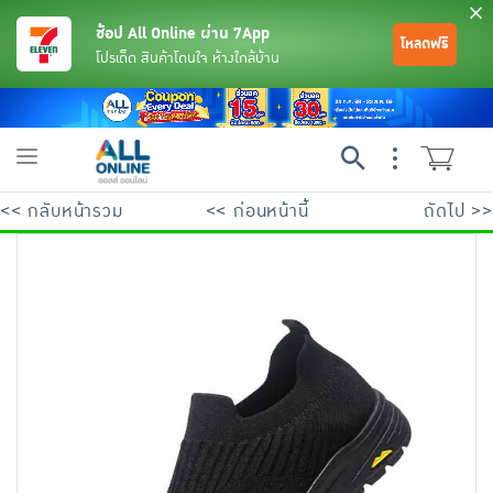
ช้อป All Online ผ่าน 7App
โหลดฟรี
โปรเด็ด สินค้าโดนใจ ห้างใกล้บ้าน
Toggle
navigation
<< กลับหน้ารวม
<< ก่อนหน้านี้
ถัดไป >>
ย้อนกลับ
ย้อนกลับ
ย้อนกลับ
ย้อนกลับ
ย้อนกลับ
ย้อนกลับ
ย้อนกลับ
ย้อนกลับ
ย้อนกลับ
ย้อนกลับ
ย้อนกลับ
เครื่องดื่มและผงชงดื่ม
มือถือ
พระเครื่อง test pop