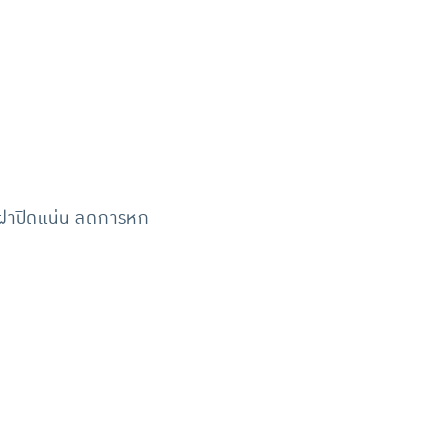
ง ฝาปิดแน่น ลดการหก