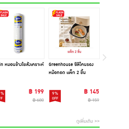
in หมอนข้างใยสังเคราะห์
Greenhouse ซิลิโคนรอง
Beleaf บีลีฟ 
หม้อทอด แพ็ก 2 ชิ้น
10 ซอง แพ็ก 
ขวดชงดื่ม 1 
฿ 199
฿ 145
1%
9%
74%
฿ 680
฿ 159
ดูเพิ่มเติม >>