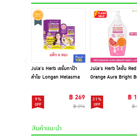
Jula's Herb เซรั่มทาฝ้า
Jula's Herb โลชั่น Red
ลำไย Longan Melasma
Orange Aura Bright 
pro Serum 8 มล. (6ซอง)
Lotion 400 กรัม
฿ 269
฿ 
9%
31%
฿ 294
฿ 
สินค้าแนะนำ