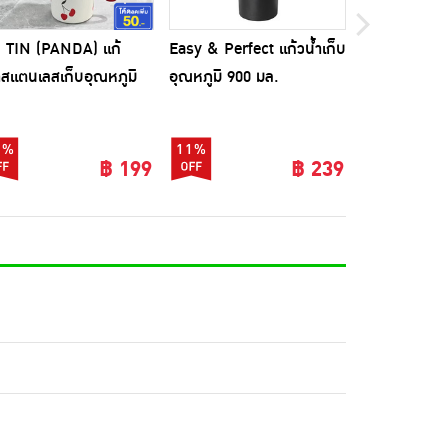
 TIN (PANDA) แก้
Easy & Perfect แก้วน้ำเก็บ
TIN TIN แก้วน
ำสแตนเลสเก็บอุณหภูมิ
อุณหภูมิ 900 มล.
อุณหภูมิพาส
0 ML
ML
0%
11%
23%
฿ 199
฿ 239