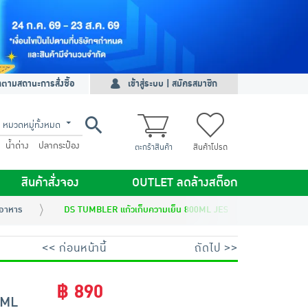
ดตามสถานะการสั่งซื้อ
เข้าสู่ระบบ | สมัครสมาชิก
หมวดหมู่ทั้งหมด
น้ำด่าง
ปลากระป๋อง
ตะกร้าสินค้า
สินค้าโปรด
สินค้าสั่งจอง
OUTLET ลดล้างสต็อก
ะอาหาร
DS TUMBLER แก้วเก็บความเย็น 800ML JESSIE
<< ก่อนหน้านี้
ถัดไป >>
฿ 890
0ML