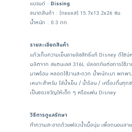
แบรนด์ :
Dissing
ขนาดสินค้า : (กxยxส) 15.7x13.2x26 ซม.
น้ำหนัก : 0.3 กก.
รายละเอียดสินค้า
แก้วเก็บความเย็นลายลิขสิทธิ์แท้ Disney ดีไซน
ผลิตจาก สแตนเลส 316L ปลอดภัยต่อการใช้งาน ไ
มาพร้อม หลอดใช้งานสะดวก น้ำหนักเบา พกพาง่า
เหมาะสำหรับ ใส่น้ำเย็น / น้ำร้อน / เครื่องดื่มทุก
เป็นของขวัญให้เด็ก ๆ หรือแฟน Disney
วิธีการดูแลรักษา
ทำความสะอาดด้วยฟองน้ำเนื้อนุ่ม เพื่อถนอมลาย