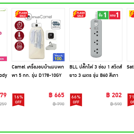
Camel เครื่องอบผ้าแบบพก
BLL ปลั๊กไฟ 3 ช่อง 1 สวิตส์
Sat
Body
พา 5 กก. รุ่น D178-10GY
ยาว 3 เมตร รุ่น B60 สีเทา
(1แถม1)
179
฿ 665
฿ 202
16%
66%
7
259
฿ 790
฿ 590