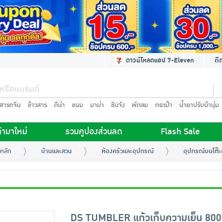
ดาวน์โหลดแอป 7-Eleven
ติ
นสารทจีน
ข้าวสาร
ดีน่า
ขนม
มาม่า
ชินจัง
พัดลม
กระเป๋า
น้ำยาปรับผ้านุ่ม
้ามาใหม่
รวมคูปองส่วนลด
Flash Sale
หลัก
บ้านและสวน
ห้องครัวและอุปกรณ์
อุปกรณ์บนโต๊
DS TUMBLER แก้วเก็บความเย็น 80