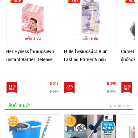
Her Hyness โทนเนอร์แพด
Mille ไพร์เมอร์ม่วง Blur
Camel กร
Instant Barrier Defense
Lasting Primer 6 กรัม
รุ่นอัจฉ
Platinum Pad 9แผ่น
(แพ็ก 6 ชิ้น)
(แพ็ก6)
฿ 315
฿ 295
11%
50%
36%
฿ 354
฿ 594
สินค้าแนะนำ
ดูเพิ่มเติม >>