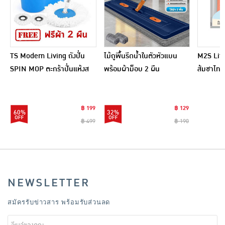
TS Modern Living ถังปั่น
ไม้ถูพื้นรีดน้ำในตัวหัวแบน
M2S Lifes
SPIN MOP ตะกร้าปั่นแห้งส
พร้อมผ้าม็อบ 2 ผืน
ส้มชาไทย
แตนเลสไซส์มินิ รุ่น
CLEANING0019
฿ 199
฿ 129
60%
32%
฿ 499
฿ 190
NEWSLETTER
สมัครรับข่าวสาร พร้อมรับส่วนลด