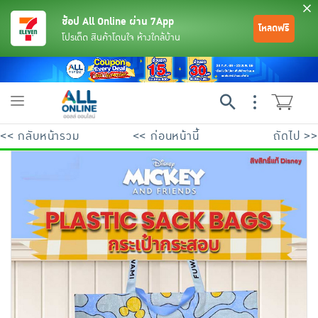
ช้อป All Online ผ่าน 7App
โหลดฟรี
โปรเด็ด สินค้าโดนใจ ห้างใกล้บ้าน
Toggle
navigation
<< กลับหน้ารวม
<< ก่อนหน้านี้
ถัดไป >>
ย้อนกลับ
ย้อนกลับ
ย้อนกลับ
ย้อนกลับ
ย้อนกลับ
ย้อนกลับ
ย้อนกลับ
ย้อนกลับ
ย้อนกลับ
ย้อนกลับ
ย้อนกลับ
เครื่องดื่มและผงชงดื่ม
มือถือ
พระเครื่อง test pop