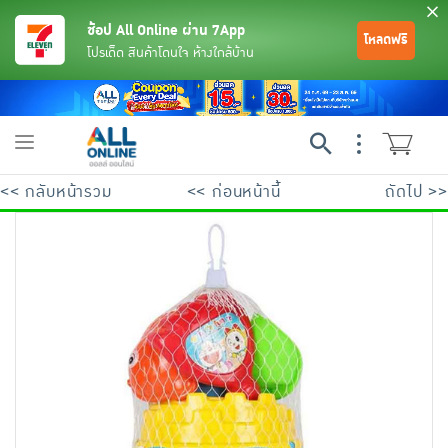
ช้อป All Online ผ่าน 7App
โหลดฟรี
โปรเด็ด สินค้าโดนใจ ห้างใกล้บ้าน
Toggle
navigation
<< กลับหน้ารวม
<< ก่อนหน้านี้
ถัดไป >>
ย้อนกลับ
ย้อนกลับ
ย้อนกลับ
ย้อนกลับ
ย้อนกลับ
ย้อนกลับ
ย้อนกลับ
ย้อนกลับ
ย้อนกลับ
ย้อนกลับ
ย้อนกลับ
เครื่องดื่มและผงชงดื่ม
มือถือ
พระเครื่อง test pop