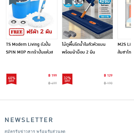
TS Modern Living ถังปั่น
ไม้ถูพื้นรีดน้ำในตัวหัวแบน
M2S Lifes
SPIN MOP ตะกร้าปั่นแห้งส
พร้อมผ้าม็อบ 2 ผืน
ส้มชาไทย
แตนเลสไซส์มินิ รุ่น
CLEANING0019
฿ 199
฿ 129
60%
32%
฿ 499
฿ 190
NEWSLETTER
สมัครรับข่าวสาร พร้อมรับส่วนลด