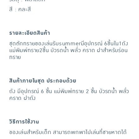
สี : คละสี
รายละเอียดสินค้า
ชุดตักทรายของเล่นรับsummerมีอุปกรณ์ 6ชิ้นใน1ถัง
แม่พิมพ์ทราย2ชิ้น บัวรดน้ำ พลั่ว คราด ฝาสำหรับร่อน
ทราย
สินค้าภายในชุด ประกอบด้วย
ถัง มีอุปกรณ์ 6 ชิ้น แม่พิมพ์ทราย 2 ชิ้น บัวรดน้ำ พลั่ว
คราด ฝาถัง
วิธีการใช้งาน
ของเล่นสำหรับเด็ก สามารถพกพาไปเล่นที่ชายหาดได้