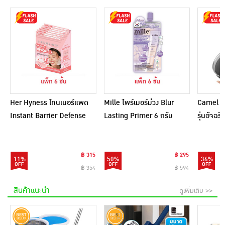
Her Hyness โทนเนอร์แพด
Mille ไพร์เมอร์ม่วง Blur
Camel กร
Instant Barrier Defense
Lasting Primer 6 กรัม
รุ่นอัจฉ
Platinum Pad 9แผ่น
(แพ็ก 6 ชิ้น)
(แพ็ก6)
฿ 315
฿ 295
11%
50%
36%
฿ 354
฿ 594
สินค้าแนะนำ
ดูเพิ่มเติม >>