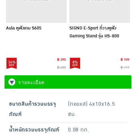
Aula หูฟังเกม S605
SIGNO E-Sport ที่วางหูฟัง
Gaming Stand รุ่น HS-800
฿ 295
฿ 109
34%
8%
฿ 450
฿ 119
รายละเอียด
ขนาดสินค้ารวมบรรจุ
(กxยxส) 4x10x16.5
ภัณฑ์
ซม.
น้ำหนักรวมบรรจุภัณฑ์
0.08 กก.