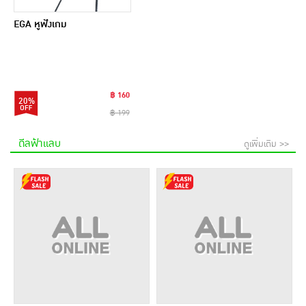
EGA หูฟังเกม
฿ 160
20%
฿ 199
ดีลฟ้าแลบ
ดูเพิ่มเติม >>