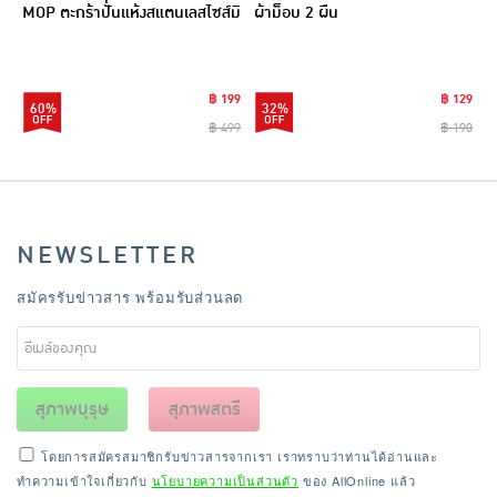
MOP ตะกร้าปั่นแห้งสแตนเลสไซส์มิ
ผ้าม็อบ 2 ผืน
นิ รุ่น CLEANING0019
฿ 199
฿ 129
60%
32%
฿ 499
฿ 190
NEWSLETTER
สมัครรับข่าวสาร พร้อมรับส่วนลด
สุภาพบุรุษ
สุภาพสตรี
โดยการสมัครสมาชิกรับข่าวสารจากเรา เราทราบว่าท่านได้อ่านและ
ทำความเข้าใจเกี่ยวกับ
นโยบายความเป็นส่วนตัว
ของ AllOnline แล้ว