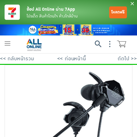
ช้อป All Online ผ่าน 7App
โหลดฟรี
โปรเด็ด สินค้าโดนใจ ห้างใกล้บ้าน
Toggle
navigation
<< กลับหน้ารวม
<< ก่อนหน้านี้
ถัดไป >>
ย้อนกลับ
ย้อนกลับ
ย้อนกลับ
ย้อนกลับ
ย้อนกลับ
ย้อนกลับ
ย้อนกลับ
ย้อนกลับ
ย้อนกลับ
ย้อนกลับ
ย้อนกลับ
เครื่องดื่มและผงชงดื่ม
มือถือ
พระเครื่อง test pop