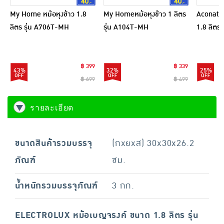
My Home หม้อหุงข้าว 1.8
My Homeหม้อหุงข้าว 1 ลิตร
Aconatic
ลิตร รุ่น A706T-MH
รุ่น A104T-MH
1.8 ลิตร
สีชมพูดำ
฿ 399
฿ 339
43%
32%
25%
฿ 699
฿ 499
รายละเอียด
ขนาดสินค้ารวมบรรจุ
(กxยxส) 30x30x26.2
ภัณฑ์
ซม.
น้ำหนักรวมบรรจุภัณฑ์
3 กก.
ELECTROLUX หม้อเบญจรงค์ ขนาด 1.8 ลิตร รุ่น