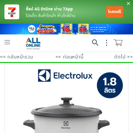
ช้อป All Online ผ่าน 7App
โหลดฟรี
โปรเด็ด สินค้าโดนใจ ห้างใกล้บ้าน
Toggle
navigation
<< กลับหน้ารวม
<< ก่อนหน้านี้
ถัดไป >>
ย้อนกลับ
ย้อนกลับ
ย้อนกลับ
ย้อนกลับ
ย้อนกลับ
ย้อนกลับ
ย้อนกลับ
ย้อนกลับ
ย้อนกลับ
ย้อนกลับ
ย้อนกลับ
เครื่องดื่มและผงชงดื่ม
มือถือ
พระเครื่อง test pop