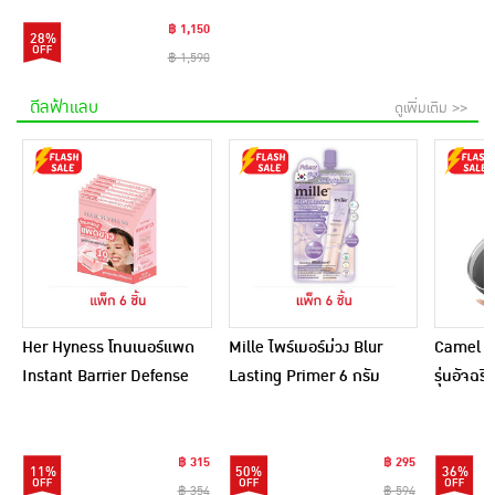
฿ 1,150
28%
฿ 1,590
ดีลฟ้าแลบ
ดูเพิ่มเติม >>
Her Hyness โทนเนอร์แพด
Mille ไพร์เมอร์ม่วง Blur
Camel กร
Instant Barrier Defense
Lasting Primer 6 กรัม
รุ่นอัจฉ
Platinum Pad 9แผ่น
(แพ็ก 6 ชิ้น)
(แพ็ก6)
฿ 315
฿ 295
11%
50%
36%
฿ 354
฿ 594