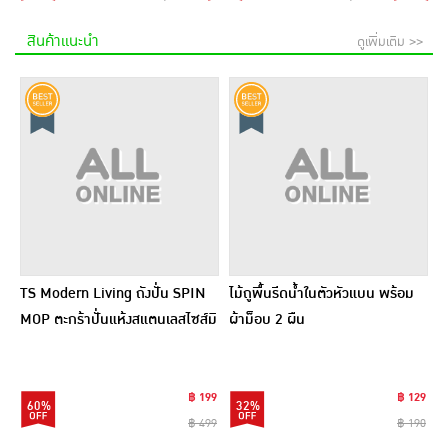
สินค้าแนะนำ
ดูเพิ่มเติม >>
TS Modern Living ถังปั่น SPIN
ไม้ถูพื้นรีดน้ำในตัวหัวแบน พร้อม
MOP ตะกร้าปั่นแห้งสแตนเลสไซส์มิ
ผ้าม็อบ 2 ผืน
นิ รุ่น CLEANING0019
฿ 199
฿ 129
60%
32%
฿ 499
฿ 190