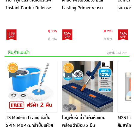
Her Hyness โทนเนอร์แพด
Mille ไพร์เมอร์ม่วง Blur
Camel กร
Instant Barrier Defense
Lasting Primer 6 กรัม
รุ่นอัจฉ
Platinum Pad 9แผ่น
(แพ็ก 6 ชิ้น)
(แพ็ก6)
฿ 315
฿ 295
11%
50%
36%
฿ 354
฿ 594
สินค้าแนะนำ
ดูเพิ่มเติม >>
TS Modern Living ถังปั่น
ไม้ถูพื้นรีดน้ำในตัวหัวแบน
M2S Lifes
SPIN MOP ตะกร้าปั่นแห้งส
พร้อมผ้าม็อบ 2 ผืน
ส้มชาไทย
แตนเลสไซส์มินิ รุ่น