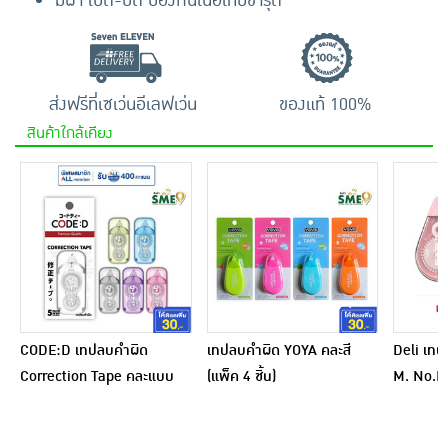
มีฝา เปิด-ปิด ป้องกันเนื้อเทปชำรุด
ส่งฟรีที่เซเว่นอีเลฟเว่น
ของแท้ 100%
สินค้าใกล้เคียง
CODE:D เทปลบคำผิด
เทปลบคำผิด YOYA คละสี
Deli เทป
Correction Tape คละแบบ
(แพ็ค 4 ชิ้น)
M. No.H3
(แพ็ก 4 ชิ้น)
ชิ้น)