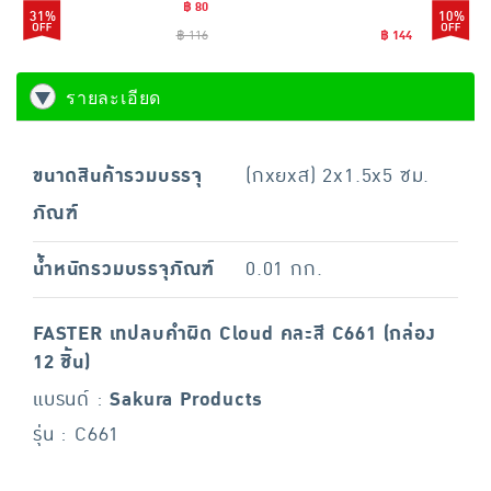
฿ 80
31%
10%
฿ 116
฿ 144
รายละเอียด
ขนาดสินค้ารวมบรรจุ
(กxยxส) 2x1.5x5 ซม.
ภัณฑ์
น้ำหนักรวมบรรจุภัณฑ์
0.01 กก.
FASTER เทปลบคำผิด Cloud คละสี C661 (กล่อง
12 ชิ้น)
แบรนด์ :
Sakura Products
รุ่น : C661