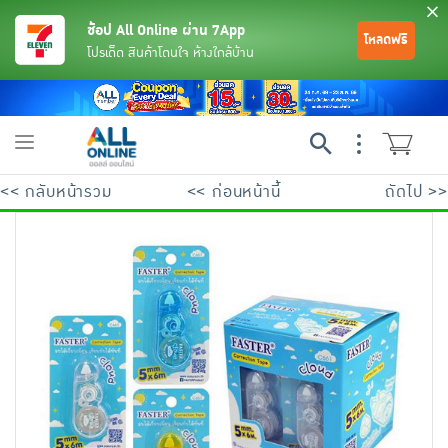
ช้อป All Online ผ่าน 7App
โหลดฟรี
โปรเด็ด สินค้าโดนใจ ห้างใกล้บ้าน
Toggle
navigation
<< กลับหน้ารวม
<< ก่อนหน้านี้
ถัดไป >>
ย้อนกลับ
ย้อนกลับ
ย้อนกลับ
ย้อนกลับ
ย้อนกลับ
ย้อนกลับ
ย้อนกลับ
ย้อนกลับ
ย้อนกลับ
ย้อนกลับ
ย้อนกลับ
เครื่องดื่มและผงชงดื่ม
มือถือ
พระเครื่อง test pop