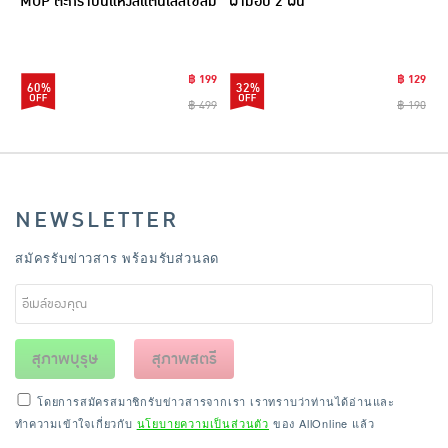
MOP ตะกร้าปั่นแห้งสแตนเลสไซส์มิ
ผ้าม็อบ 2 ผืน
นิ รุ่น CLEANING0019
฿ 199
฿ 129
60%
32%
฿ 499
฿ 190
NEWSLETTER
สมัครรับข่าวสาร พร้อมรับส่วนลด
สุภาพบุรุษ
สุภาพสตรี
โดยการสมัครสมาชิกรับข่าวสารจากเรา เราทราบว่าท่านได้อ่านและ
ทำความเข้าใจเกี่ยวกับ
นโยบายความเป็นส่วนตัว
ของ AllOnline แล้ว