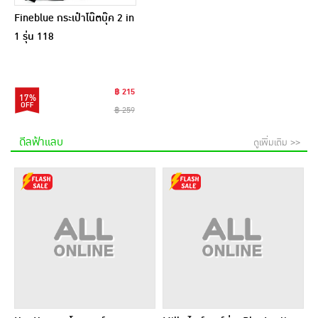
Fineblue กระเป๋าโน๊ตบุ๊ค 2 in
1 รุ่น 118
฿ 215
17%
฿ 259
ดีลฟ้าแลบ
ดูเพิ่มเติม >>