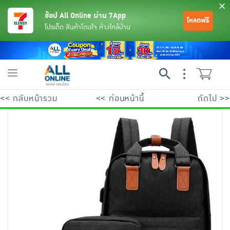
ช้อป All Online ผ่าน 7App
โหลดฟรี
โปรเด็ด สินค้าโดนใจ ห้างใกล้บ้าน
Toggle
navigation
<< กลับหน้ารวม
<< ก่อนหน้านี้
ถัดไป >>
ย้อนกลับ
ย้อนกลับ
ย้อนกลับ
ย้อนกลับ
ย้อนกลับ
ย้อนกลับ
ย้อนกลับ
ย้อนกลับ
ย้อนกลับ
ย้อนกลับ
ย้อนกลับ
เครื่องดื่มและผงชงดื่ม
มือถือ
พระเครื่อง test pop