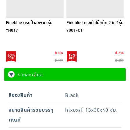
Fineblue กระเป๋าสะพาย รุ่น
Fineblue กระเป๋าโน๊ตบุ๊ค 2 in 1รุ่น
YH017
7001-CT
฿ 185
฿ 215
63%
17%
฿ 499
฿ 259
รายละเอียด
สีของสินค้า
Black
ขนาดสินค้ารวมบรรจุ
(กxยxส) 13x30x40 ซม.
ภัณฑ์