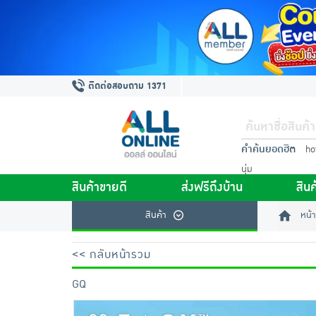
ติดต่อสอบถาม 1371
คำค้นยอดฮิต
ho
นุ่ม
สินค้าขายดี
ส่งฟรีถึงบ้าน
สินค
สินค้า
หน้า
<< กลับหน้ารวม
GQ