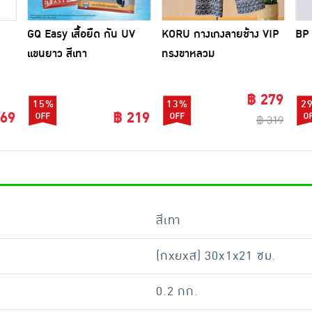
GQ Easy เสื้อยืด กัน UV
KORU กางเกงลายช้าง VIP
BP 
แขนยาว สีเทา
ทรงขาหลวม
฿ 279
15%
13%
2
269
฿ 219
฿ 319
สีเทา
(กxยxส) 30x1x21 ซม.
0.2 กก.