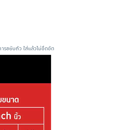
รขยับตัว ใส่แล้วไม่อึดอัด