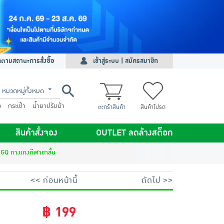
ดตามสถานะการสั่งซื้อ
เข้าสู่ระบบ | สมัครสมาชิก
หมวดหมู่ทั้งหมด
ว
กระเป๋า
น้ำยาปรับผ้า
ตะกร้าสินค้า
สินค้าโปรด
สินค้าสั่งจอง
OUTLET ลดล้างสต็อก
GQ กางเกงกีฬาขาสั้น
<< ก่อนหน้านี้
ถัดไป >>
฿ 199