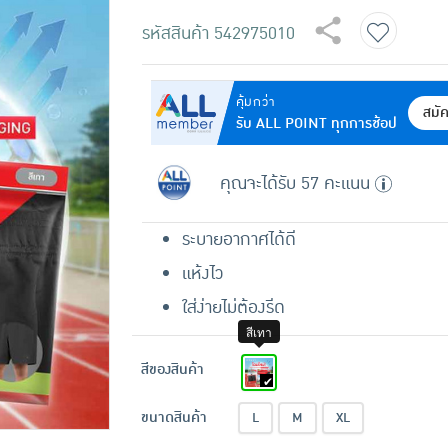
รหัสสินค้า
542975010
คุ้มกว่า
สมั
รับ ALL POINT ทุกการช้อป
คุณจะได้รับ 57 คะแนน
ระบายอากาศได้ดี
แห้งไว
ใส่ง่ายไม่ต้องรีด
สีเทา
สีของสินค้า
ขนาดสินค้า
L
M
XL