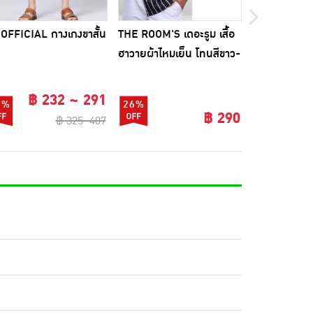
OFFICIAL กางเกงขาสั้น
THE ROOM'S เดอะรูม เสื้อ
Akin Shirt เส
ฮาวายผ้าไหมเย็น โทนสีขาว-
ระดุม กระดุม
ดำ
฿ 232 ~ 291
9%
26%
39%
฿ 290
฿ 325~407