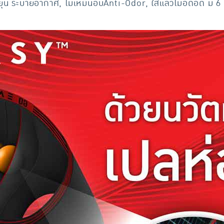
ดหยุ่น ระบายอากาศ, ไม่เหม็นอับAnti-Odor, ใส่แล้วไม่อึดอัด มี