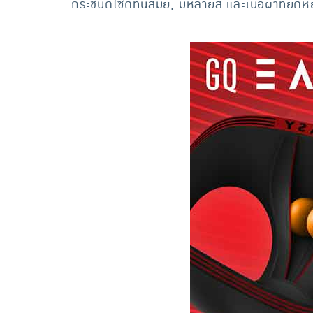
กระชับดีไซด์ทันสมัย, มีหลายสี และเนื้อผ้าที่ยื