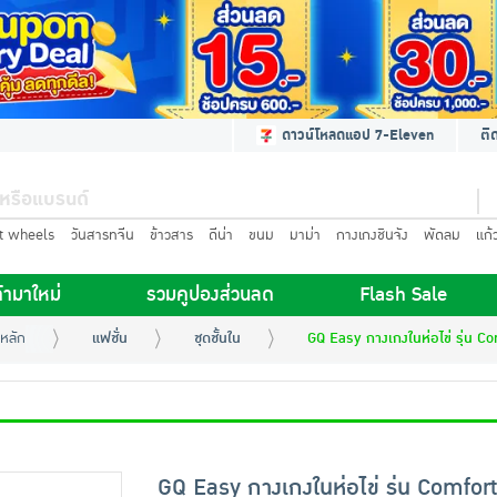
ดาวน์โหลดแอป 7-Eleven
ติ
t wheels
วันสารทจีน
ข้าวสาร
ดีน่า
ขนม
มาม่า
กางเกงชินจัง
พัดลม
แก้
้ามาใหม่
รวมคูปองส่วนลด
Flash Sale
หลัก
แฟชั่น
ชุดชั้นใน
GQ Easy กางเกงในห่อไข่ รุ่น C
GQ Easy กางเกงในห่อไข่ รุ่น Comfort