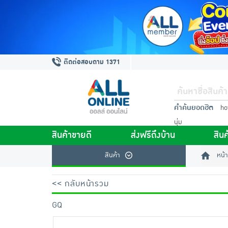
ติดต่อสอบถาม 1371
คำค้นยอดฮิต
ho
นุ่ม
สินค้าขายดี
ส่งฟรีถึงบ้าน
สินค
สินค้า
หน้า
<< กลับหน้ารวม
GQ