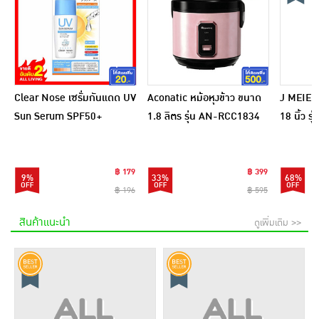
Clear Nose เซรั่มกันแดด UV
Aconatic หม้อหุงข้าว ขนาด
J MEIER
Sun Serum SPF50+
1.8 ลิตร รุ่น AN-RCC1834
18 นิ้ว 
PA++++ 28 มล.
สีชมพูดำ
฿ 179
฿ 399
9%
33%
68%
฿ 196
฿ 595
สินค้าแนะนำ
ดูเพิ่มเติม >>