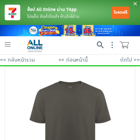
ช้อป All Online ผ่าน 7App
โหลดฟรี
โปรเด็ด สินค้าโดนใจ ห้างใกล้บ้าน
Toggle
navigation
<< กลับหน้ารวม
<< ก่อนหน้านี้
ถัดไป >>
ย้อนกลับ
ย้อนกลับ
ย้อนกลับ
ย้อนกลับ
ย้อนกลับ
ย้อนกลับ
ย้อนกลับ
ย้อนกลับ
ย้อนกลับ
ย้อนกลับ
ย้อนกลับ
เครื่องดื่มและผงชงดื่ม
มือถือ
พระเครื่อง test pop