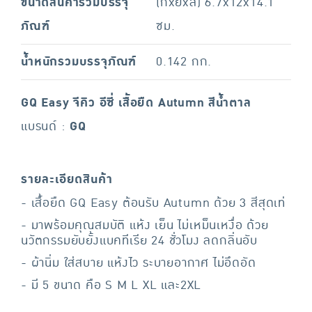
ขนาดสินค้ารวมบรรจุ
(กxยxส) 6.7x12x14.1
ภัณฑ์
ซม.
น้ำหนักรวมบรรจุภัณฑ์
0.142 กก.
GQ Easy จีคิว อีซี่ เสื้อยืด Autumn สีน้ำตาล
แบรนด์ :
GQ
รายละเอียดสินค้า
- เสื้อยืด GQ Easy ต้อนรับ Autumn ด้วย 3 สีสุดเท่
- มาพร้อมคุณสมบัติ แห้ง เย็น ไม่เหม็นเหงื่อ ด้วย
นวัตกรรมยับยั้งแบคทีเรีย 24 ชั่วโมง ลดกลิ่นอับ
- ผ้านิ่ม ใส่สบาย แห้งไว ระบายอากาศ ไม่อึดอัด
- มี 5 ขนาด คือ S M L XL และ2XL