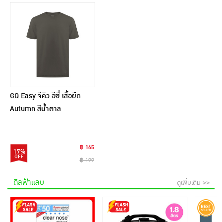
GQ Easy จีคิว อีซี่ เสื้อยืด
Autumn สีน้ำตาล
฿ 165
17%
฿ 199
ดีลฟ้าแลบ
ดูเพิ่มเติม >>