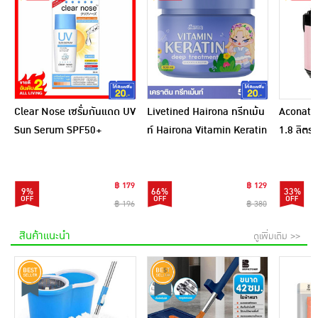
Clear Nose เซรั่มกันแดด UV
Livetined Hairona ทรีทเม้น
Aconatic
Sun Serum SPF50+
ท์ Hairona Vitamin Keratin
1.8 ลิตร
PA++++ 28 มล.
Deep Treatment 500ml.
สีชมพูดำ
฿ 179
฿ 129
9%
66%
33%
฿ 196
฿ 380
สินค้าแนะนำ
ดูเพิ่มเติม >>