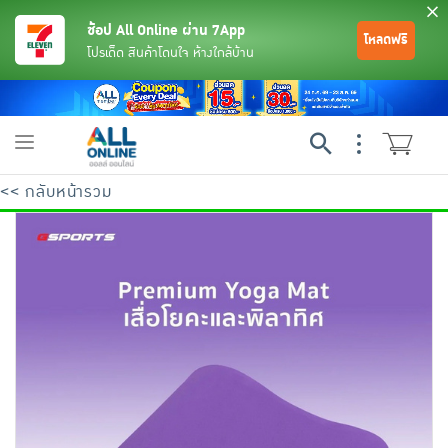
ช้อป All Online ผ่าน 7App
โหลดฟรี
โปรเด็ด สินค้าโดนใจ ห้างใกล้บ้าน
Toggle
navigation
<< กลับหน้ารวม
ย้อนกลับ
ย้อนกลับ
ย้อนกลับ
ย้อนกลับ
ย้อนกลับ
ย้อนกลับ
ย้อนกลับ
ย้อนกลับ
ย้อนกลับ
ย้อนกลับ
ย้อนกลับ
เครื่องดื่มและผงชงดื่ม
มือถือ
พระเครื่อง test pop