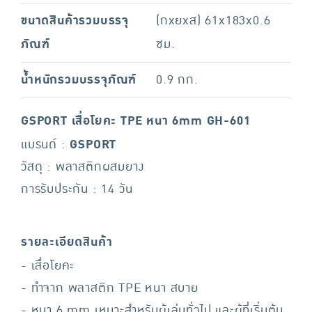
ขนาดสินค้ารวมบรรจุ
(กxยxส) 61x183x0.6
ภัณฑ์
ซม.
น้ำหนักรวมบรรจุภัณฑ์
0.9 กก.
GSPORT เสื่อโยคะ TPE หนา 6mm GH-601
แบรนด์ :
GSPORT
วัสดุ : พลาสติกผสมยาง
การรับประกัน : 14 วัน
รายละเอียดสินค้า
- เสื่อโยคะ
- ทำจาก พลาสติก TPE หนา สบาย
- หนา 6 mm เหมาะสำหรับผู้เล่นทั่วไป และผู้ที่เริ่มต้น