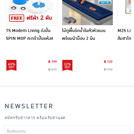
TS Modern Living ถังปั่น
ไม้ถูพื้นรีดน้ำในตัวหัวแบน
M2S Lifes
SPIN MOP ตะกร้าปั่นแห้งส
พร้อมผ้าม็อบ 2 ผืน
ส้มชาไทย
แตนเลสไซส์มินิ รุ่น
CLEANING0019
฿ 199
฿ 129
60%
32%
฿ 499
฿ 190
NEWSLETTER
สมัครรับข่าวสาร พร้อมรับส่วนลด