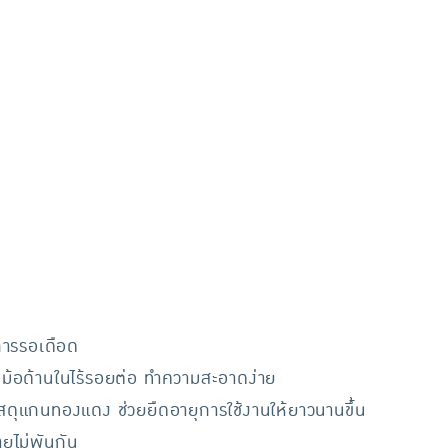
น
การรอเดือด
ม้อด้านในไร้รอยต่อ ทำความสะอาดง่าย
สดุแกนทองแดง ช่วยยืดอายุการใช้งานให้ยาวนานขึ้น
ายไม่พันกัน