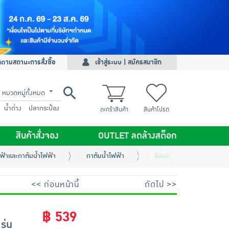
ดตามสถานะการสั่งซื้อ
เข้าสู่ระบบ | สมัครสมาชิก
หมวดหมู่ทั้งหมด
น้ำด่าง
ปลากระป๋อง
ตะกร้าสินค้า
สินค้าโปรด
สินค้าสั่งจอง
OUTLET ลดล้างสต็อก
ฟ้าและกาต้มน้ำไฟฟ้า
กาต้มน้ำไฟฟ้า
Gaabor กาต้มน้ำไฟฟ้า ควา
<< ก่อนหน้านี้
ถัดไป >>
฿ 539
ุ่น