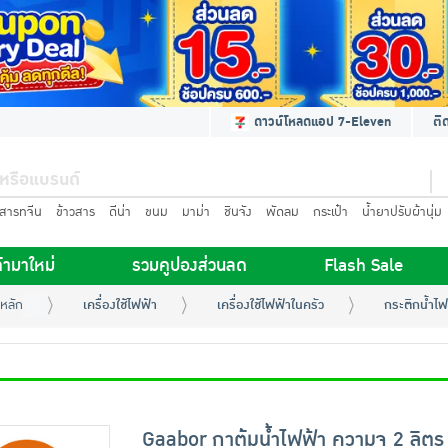
ดาวน์โหลดแอป 7-Eleven
ติ
นสารทจีน
ข้าวสาร
ดีน่า
ขนม
มาม่า
ชินจัง
พัดลม
กระเป๋า
น้ำยาปรับผ้านุ่ม
้ามาใหม่
รวมคูปองส่วนลด
Flash Sale
หลัก
เครื่องใช้ไฟฟ้า
เครื่องใช้ไฟฟ้าในครัว
กระติกน้ำไฟ
Gaabor กาต้มน้ำไฟฟ้า ความจุ 2 ลิตร ร