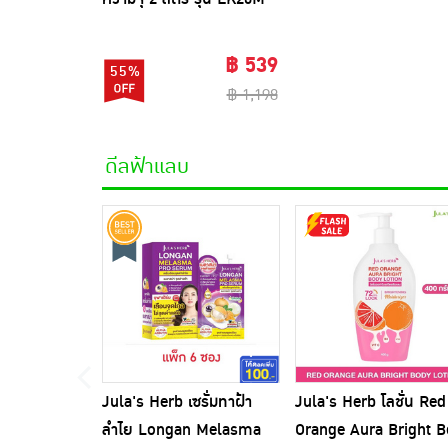
WH01A
฿ 539
55%
฿ 1,198
ดีลฟ้าแลบ
Jula's Herb เซรั่มทาฝ้า
Jula's Herb โลชั่น Red
ลำไย Longan Melasma
Orange Aura Bright 