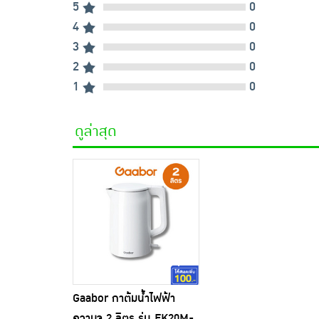
5
0
4
0
3
0
2
0
1
0
ดูล่าสุด
Gaabor กาต้มน้ำไฟฟ้า
ความจุ 2 ลิตร รุ่น EK20M-