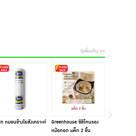
ดูเพิ่มเติม >>
in หมอนข้างใยสังเคราะห์
Greenhouse ซิลิโคนรอง
Beleaf บีลีฟ 
หม้อทอด แพ็ก 2 ชิ้น
10 ซอง แพ็ก 