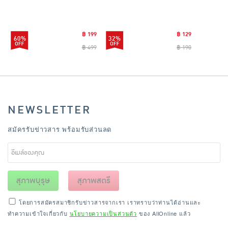
แตนเลสไซส์มินิ รุ่น
CLEANING0019
฿ 199
฿ 129
60%
32%
฿ 499
฿ 190
NEWSLETTER
สมัครรับข่าวสาร พร้อมรับส่วนลด
สุภาพบุรุษ
สุภาพสตรี
โดยการสมัครสมาชิกรับข่าวสารจากเรา เราทราบว่าท่านได้อ่านและ
ทำความเข้าใจเกี่ยวกับ
นโยบายความเป็นส่วนตัว
ของ AllOnline แล้ว