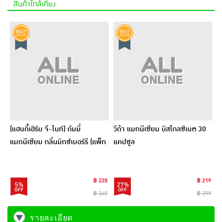
สินค้าใกล้เคียง
(แฮนดี้เฮิร์บ จี-ไนท์) กัมมี่
วีด้า แมกนีเซียม บิสไกลซิเนต 30
แมกนีเซียม กลิ่นมิกซ์เบอร์รี (แพ็ก
แคปซูล
6 ซอง)
฿ 228
฿ 219
5%
27%
฿ 240
฿ 299
รายละเอียด