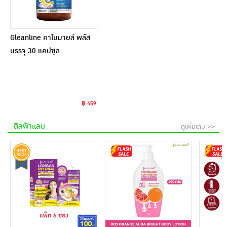
Gleanline คาโมมายล์ พลัส
บรรจุ 30 แคปซูล
฿ 459
ดีลฟ้าแลบ
ดูเพิ่มเติม >>