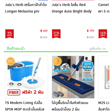
Jula's Herb เซรั่มทาฝ้าลำไย
Jula's Herb โลชั่น Red
Camel เ
Longan Melasma pro
Orange Aura Bright Body
พา 5 กก.
Serum 8 มล. (6ซอง)
Lotion 400 กรัม
฿ 269
฿ 179
9%
31%
16%
฿ 294
฿ 259
สินค้าแนะนำ
ดูเพิ่มเติม >>
TS Modern Living ถังปั่น
ไม้ถูพื้นรีดน้ำในตัวหัวแบน
M2S Lifes
SPIN MOP ตะกร้าปั่นแห้งส
พร้อมผ้าม็อบ 2 ผืน
ส้มชาไทย