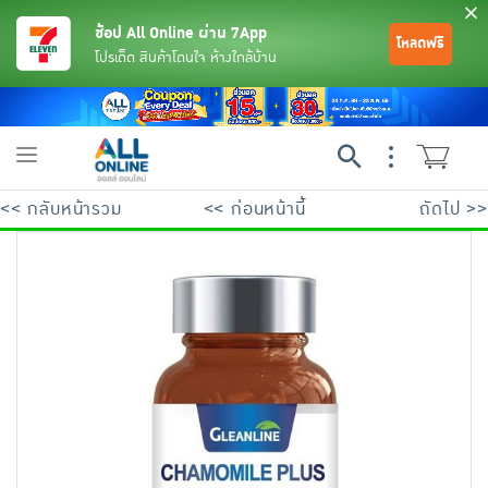
ช้อป All Online ผ่าน 7App
โหลดฟรี
โปรเด็ด สินค้าโดนใจ ห้างใกล้บ้าน
Toggle
navigation
<< กลับหน้ารวม
<< ก่อนหน้านี้
ถัดไป >>
ย้อนกลับ
ย้อนกลับ
ย้อนกลับ
ย้อนกลับ
ย้อนกลับ
ย้อนกลับ
ย้อนกลับ
ย้อนกลับ
ย้อนกลับ
ย้อนกลับ
ย้อนกลับ
เครื่องดื่มและผงชงดื่ม
มือถือ
พระเครื่อง test pop