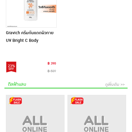
Gravich ครีมกันแดดผิวกาย
UV Bright C Body
Sunscreen SPF50+
PA++++ 200กรัม
฿ 390
23%
฿ 509
ดีลฟ้าแลบ
ดูเพิ่มเติม >>