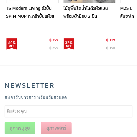
TS Modern Living ถังปั่น
ไม้ถูพื้นรีดน้ำในตัวหัวแบน
M2S Lifes
SPIN MOP ตะกร้าปั่นแห้งส
พร้อมผ้าม็อบ 2 ผืน
ส้มชาไทย
แตนเลสไซส์มินิ รุ่น
CLEANING0019
฿ 199
฿ 129
60%
32%
฿ 499
฿ 190
NEWSLETTER
สมัครรับข่าวสาร พร้อมรับส่วนลด
สุภาพบุรุษ
สุภาพสตรี