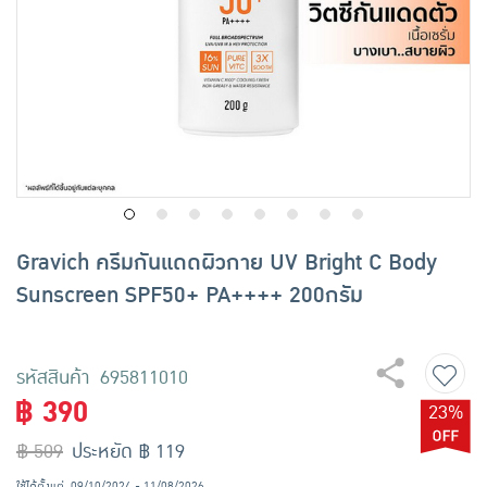
เครื่องปรุงรสและของแห้ง
ขนมขบเคี้ยว และช็อคโกแลต
อาหารสด ผัก ผลไม้และเบเกอรี่
Gravich ครีมกันแดดผิวกาย UV Bright C Body
Sunscreen SPF50+ PA++++ 200กรัม
รหัสสินค้า 695811010
฿ 390
23%
฿ 509
ประหยัด ฿ 119
ใช้ได้ตั้งแต่
09/10/2024 - 11/08/2026