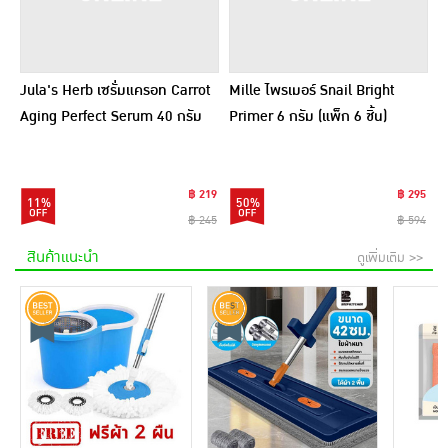
Jula's Herb เซรั่มแครอท Carrot
Mille ไพรเมอร์ Snail Bright
Aging Perfect Serum 40 กรัม
Primer 6 กรัม (แพ็ก 6 ชิ้น)
฿ 219
฿ 295
11%
50%
฿ 245
฿ 594
สินค้าแนะนำ
ดูเพิ่มเติม >>