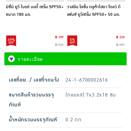
มิซึมิ ยูวี ไบรท์ บอดี้ เซรั่ม SPF50+
วาสลีน โลชั่น กลูต้าไฮยา โกลว์ ดี
ขนาด 180 มล.
เฟนซ์ ยูวีเซรั่ม SPF50+ 50 มล.
(แพ็ก 3ชิ้น)
฿ 199
฿ 339
49%
5%
฿ 390
฿ 357
รายละเอียด
เลขที่อย. / เลขที่จดแจ้ง
24-1-6700002616
ขนาดสินค้ารวมบรรจุ
(กxยxส) 7x3.2x18 ซม.
ภัณฑ์
น้ำหนักรวมบรรจุภัณฑ์
0.2 กก.