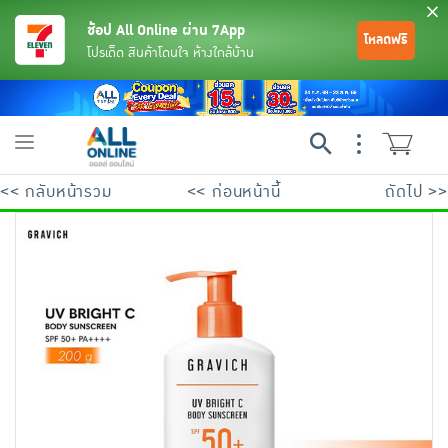
ช้อป All Online ผ่าน 7App
โหลดฟรี
โปรเด็ด สินค้าโดนใจ ห้างใกล้บ้าน
Toggle
navigation
<< กลับหน้ารวม
<< ก่อนหน้านี้
ถัดไป >>
ย้อนกลับ
ย้อนกลับ
ย้อนกลับ
ย้อนกลับ
ย้อนกลับ
ย้อนกลับ
ย้อนกลับ
ย้อนกลับ
ย้อนกลับ
ย้อนกลับ
ย้อนกลับ
เครื่องดื่มและผงชงดื่ม
มือถือ
พระเครื่อง test pop