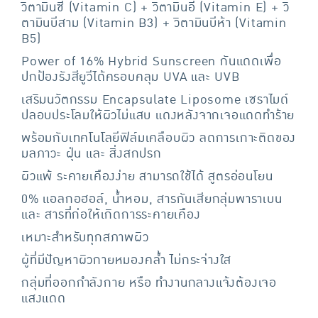
วิตามินซี (Vitamin C) + วิตามินอี (Vitamin E) + วิ
ตามินบีสาม (Vitamin B3) + วิตามินบีห้า (Vitamin
B5)
Power of 16% Hybrid Sunscreen กันแดดเพื่อ
ปกป้องรังสียูวีได้ครอบคลุม UVA และ UVB
เสริมนวัตกรรม Encapsulate Liposome เซราไมด์
ปลอบประโลมให้ผิวไม่แสบ แดงหลังจากเจอแดดทำร้าย
พร้อมกับเทคโนโลยีฟิล์มเคลือบผิว ลดการเกาะติดของ
มลภาวะ ฝุ่น และ สิ่งสกปรก
ผิวแพ้ ระคายเคืองง่าย สามารถใช้ได้ สูตรอ่อนโยน
0% แอลกอฮอล์, น้ำหอม, สารกันเสียกลุ่มพาราเบน
และ สารที่ก่อให้เกิดการระคายเคือง
เหมาะสำหรับทุกสภาพผิว
ผู้ที่มีปัญหาผิวกายหมองคล้ำ ไม่กระจ่างใส
กลุ่มที่ออกกำลังกาย หรือ ทำงานกลางแจ้งต้องเจอ
แสงแดด