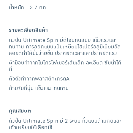
น้ำหนัก : 3.7 กก.
รายละเอียดสินค้า
ถังปั่น Uitimate Spin มีดีไซน์ทันสมัย แข็งแรงและ
ทนทาน การออกแบบแป้นเหยียบไฮเปอร์อลูมิเนียมอัล
ลอยด์ทำให้ปั่นง่ายขึ้น ประหยัดเวลาและประหยัดแรง
ผ้าม็อบทำจากไมโครไฟเบอร์เส้นเล็ก ละเอียด ซับน้ำได้
ดี
ตัวถังทำจากพลาสติกเกรดA
ด้ามจับที่นุ่ม แข็งแรง ทนทาน
คุณสมบัติ
ถังปั่น Uitimate Spin มี 2 ระบบ ทั้งแบบด้ามกดและ
เท้าเหยียบให้เลือกใช้