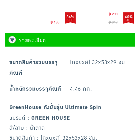
CLEANI
฿ 230
34%
60%
฿ 155
฿ 349
รายละเอียด
ขนาดสินค้ารวมบรรจุ
(กxยxส) 32x53x29 ซม.
ภัณฑ์
น้ำหนักรวมบรรจุภัณฑ์
4.46 กก.
GreenHouse ถังปั่นรุ่น Ultimate Spin
แบรนด์ :
GREEN HOUSE
สี/ลาย : น้ำตาล
ขนาดสินค้า : (กxยxส) 32x53x28 ซม.