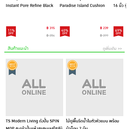
Instant Pore Refine Black
Paradise Island Cushion
16 นิ้ว ร
Pad 9แผ่น (แพ็ก6)
Blush 4 กรัม
(อัพเกรด
฿ 315
฿ 239
11%
40%
69%
฿ 354
฿ 399
สินค้าแนะนำ
ดูเพิ่มเติม >>
TS Modern Living ถังปั่น SPIN
ไม้ถูพื้นรีดน้ำในตัวหัวแบน พร้อม
MOP ตะกร้าปั่นแห้งสแตนเลสไซส์มิ
ผ้าม็อบ 2 ผืน