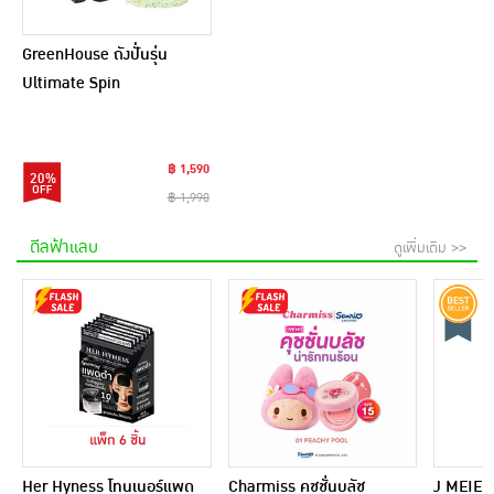
GreenHouse ถังปั่นรุ่น
Ultimate Spin
฿ 1,590
20%
฿ 1,990
ดีลฟ้าแลบ
ดูเพิ่มเติม >>
Her Hyness โทนเนอร์แพด
Charmiss คุชชั่นบลัช
J MEIER 