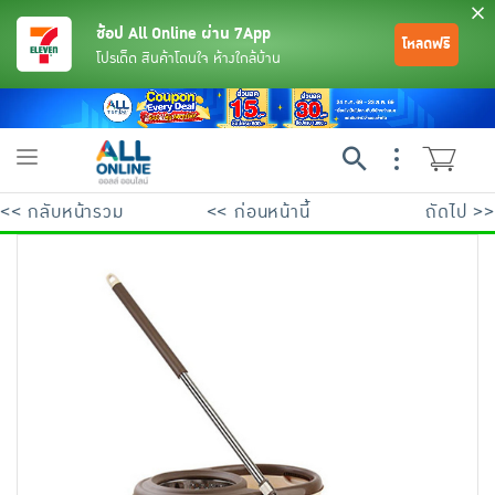
ช้อป All Online ผ่าน 7App
โหลดฟรี
โปรเด็ด สินค้าโดนใจ ห้างใกล้บ้าน
Toggle
navigation
<< กลับหน้ารวม
<< ก่อนหน้านี้
ถัดไป >>
ย้อนกลับ
ย้อนกลับ
ย้อนกลับ
ย้อนกลับ
ย้อนกลับ
ย้อนกลับ
ย้อนกลับ
ย้อนกลับ
ย้อนกลับ
ย้อนกลับ
ย้อนกลับ
เครื่องดื่มและผงชงดื่ม
มือถือ
พระเครื่อง test pop