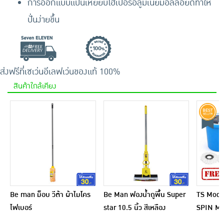
การออกแบบแป้นเหยียบไฮเปอร์อลูมิเนียมอัลลอยด์ทำให้
ปั่นง่ายขึ้น
ส่งฟรีที่เซเว่นอีเลฟเว่น
ของแท้ 100%
สินค้าใกล้เคียง
Be man ม็อบ วีต้า ผ้าไมโคร
Be Man ฟองน้ำถูพื้น Super
TS Moder
ไฟเบอร์
star 10.5 นิ้ว สีเหลือง
SPIN MOP
แตนเลสไซส