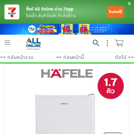
ช้อป All Online ผ่าน 7App
โหลดฟรี
โปรเด็ด สินค้าโดนใจ ห้างใกล้บ้าน
Toggle
navigation
<< กลับหน้ารวม
<< ก่อนหน้านี้
ถัดไป >>
ย้อนกลับ
ย้อนกลับ
ย้อนกลับ
ย้อนกลับ
ย้อนกลับ
ย้อนกลับ
ย้อนกลับ
ย้อนกลับ
ย้อนกลับ
ย้อนกลับ
ย้อนกลับ
เครื่องดื่มและผงชงดื่ม
มือถือ
พระเครื่อง test pop