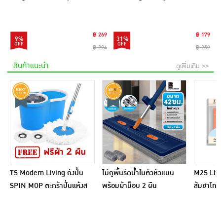
มล. (6ซอง)
กรัม
฿ 269
฿ 179
9%
31%
฿ 294
฿ 259
สินค้าแนะนำ
ดูเพิ่มเติม >>
TS Modern Living ถังปั่น
ไม้ถูพื้นรีดน้ำในตัวหัวแบน
M2S Lifes
SPIN MOP ตะกร้าปั่นแห้งส
พร้อมผ้าม็อบ 2 ผืน
ส้มชาไทย
แตนเลสไซส์มินิ รุ่น
CLEANING0019