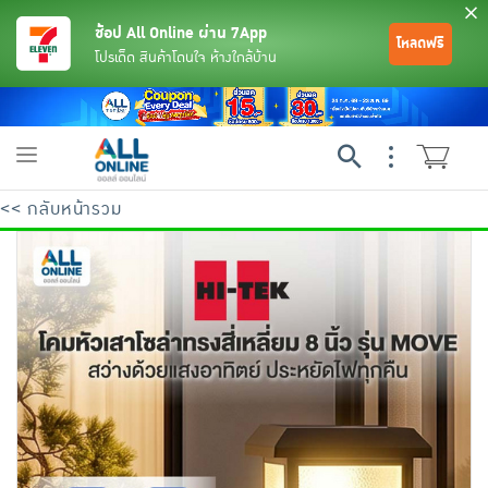
ช้อป All Online ผ่าน 7App
โหลดฟรี
โปรเด็ด สินค้าโดนใจ ห้างใกล้บ้าน
Toggle
navigation
<< กลับหน้ารวม
ย้อนกลับ
ย้อนกลับ
ย้อนกลับ
ย้อนกลับ
ย้อนกลับ
ย้อนกลับ
ย้อนกลับ
ย้อนกลับ
ย้อนกลับ
ย้อนกลับ
ย้อนกลับ
เครื่องดื่มและผงชงดื่ม
มือถือ
พระเครื่อง test pop