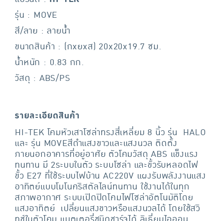
รุ่น : MOVE
สี/ลาย : ลายน้ำ
ขนาดสินค้า : (กxยxส) 20x20x19.7 ซม.
น้ำหนัก : 0.83 กก.
วัสดุ : ABS/PS
รายละเอียดสินค้า
HI-TEK โคมหัวเสาโซล่าทรงสี่เหลี่ยม 8 นิ้ว รุ่น HALO
และ รุ่น MOVEสีดำแสงขาวและแสงนวล ติดตั้ง
ภายนอกอาคารที่อยู่อาศัย ตัวโคมวัสดุ ABS แข็งแรง
ทนทาน มี 2ระบบในตัว ระบบโซล่า และขั้วรับหลอดไฟ
ขั้ว E27 ที่ใช้ระบบไฟบ้าน AC220V แผงรับพลังงานแสง
อาทิตย์แบบโมโนคริสตัลไลน์ทนทาน ใช้งานได้ในทุก
สภาพอากาศ ระบบเปิดปิดโคมไฟโซล่าอัตโนมัติโดย
แสงอาทิตย์ เปลี่ยนแสงขาวหรือแสงนวลได้ โดยใช้สวิ
ทช์ในตัวโคม แบตเตอรี่ชนิดชาร์จได้ ลิเธี่ยมไอออน