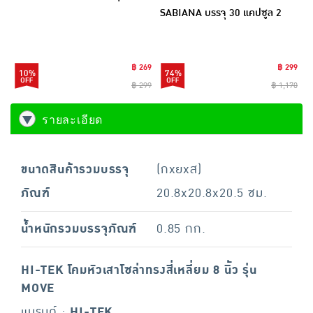
SABIANA บรรจุ 30 แคปซูล 2
แถม 1
฿ 269
฿ 299
10%
74%
฿ 299
฿ 1,170
รายละเอียด
ขนาดสินค้ารวมบรรจุ
(กxยxส)
ภัณฑ์
20.8x20.8x20.5 ซม.
น้ำหนักรวมบรรจุภัณฑ์
0.85 กก.
HI-TEK โคมหัวเสาโซล่าทรงสี่เหลี่ยม 8 นิ้ว รุ่น
MOVE
แบรนด์ :
HI-TEK