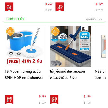
฿ 269
฿ 179
9%
31%
฿ 294
฿ 259
สินค้าแนะนำ
ดูเพิ่มเติม >>
TS Modern Living ถังปั่น
ไม้ถูพื้นรีดน้ำในตัวหัวแบน
M2S Lifes
SPIN MOP ตะกร้าปั่นแห้งส
พร้อมผ้าม็อบ 2 ผืน
ส้มชาไทย
แตนเลสไซส์มินิ รุ่น
CLEANING0019
฿ 199
฿ 129
60%
32%
฿ 499
฿ 190