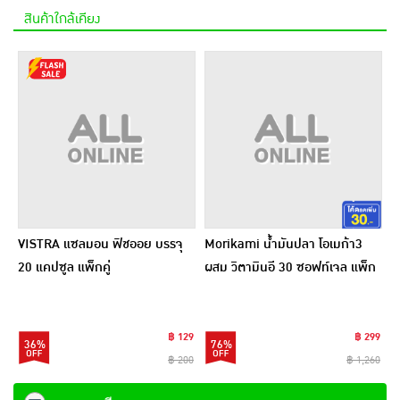
สินค้าใกล้เคียง
VISTRA แซลมอน ฟิชออย บรรจุ
Morikami น้ำมันปลา โอเมก้า3
20 แคปซูล แพ็กคู่
ผสม วิตามินอี 30 ซอฟท์เจล แพ็ก
3 ขวด
฿ 129
฿ 299
36%
76%
฿ 200
฿ 1,260