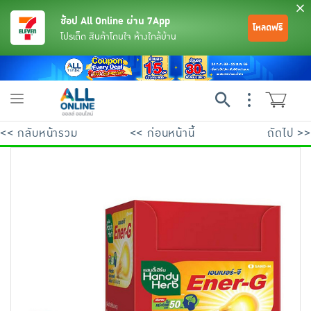
ช้อป All Online ผ่าน 7App
โหลดฟรี
โปรเด็ด สินค้าโดนใจ ห้างใกล้บ้าน
Toggle
navigation
<< กลับหน้ารวม
<< ก่อนหน้านี้
ถัดไป >>
ย้อนกลับ
ย้อนกลับ
ย้อนกลับ
ย้อนกลับ
ย้อนกลับ
ย้อนกลับ
ย้อนกลับ
ย้อนกลับ
ย้อนกลับ
ย้อนกลับ
ย้อนกลับ
เครื่องดื่มและผงชงดื่ม
มือถือ
พระเครื่อง test pop