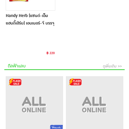
Handy Herb (แซนด์-เอ็ม
แฮนดี้เฮิร์บ) เอนเนอร์-จี บรรจุ
24 แคปซูล
฿ 220
ดีลฟ้าแลบ
ดูเพิ่มเติม >>