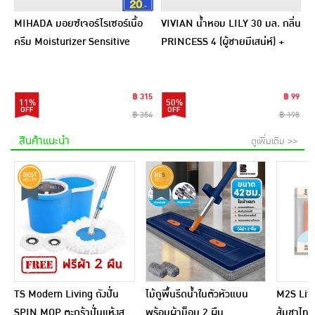
MIHADA มอยซ์เจอร์ไรเซอร์เนื้อ
VIVIAN น้ำหอม LILY 30 มล. กลิ่น
ครีม Moisturizer Sensitive
PRINCESS 4 (ผู้ชายมีเสน่ห์) +
Cream 7 กรัม (แพ็ก 6 ชิ้น)
PRINCESS 5 (ผู้หญิงเซ็กซี่)
฿ 315
฿ 99
11%
50%
฿ 354
฿ 198
สินค้าแนะนำ
ดูเพิ่มเติม >>
TS Modern Living ถังปั่น
ไม้ถูพื้นรีดน้ำในตัวหัวแบน
M2S Lifes
SPIN MOP ตะกร้าปั่นแห้งส
พร้อมผ้าม็อบ 2 ผืน
ส้มชาไทย