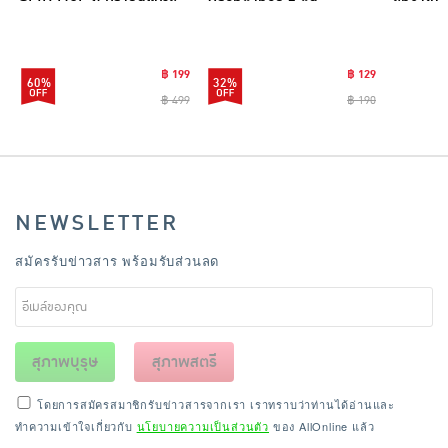
แตนเลสไซส์มินิ รุ่น
CLEANING0019
฿ 199
฿ 129
60%
32%
฿ 499
฿ 190
NEWSLETTER
สมัครรับข่าวสาร พร้อมรับส่วนลด
สุภาพบุรุษ
สุภาพสตรี
โดยการสมัครสมาชิกรับข่าวสารจากเรา เราทราบว่าท่านได้อ่านและ
ทำความเข้าใจเกี่ยวกับ
นโยบายความเป็นส่วนตัว
ของ AllOnline แล้ว