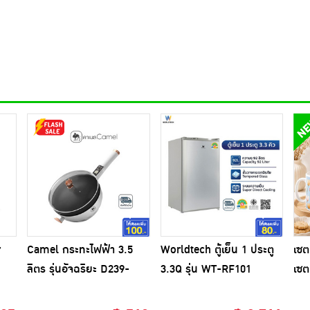
r
Camel กระทะไฟฟ้า 3.5
Worldtech ตู้เย็น 1 ประตู
เซต
ลิตร รุ่นอัจฉริยะ D239-
3.3Q รุ่น WT-RF101
เซต
35ZN