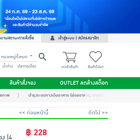
ดตามสถานะการสั่งซื้อ
เข้าสู่ระบบ | สมัครสมาชิก
หมวดหมู่ทั้งหมด
น้ำด่าง
ปลากระป๋อง
ตะกร้าสินค้า
สินค้าโปรด
สินค้าสั่งจอง
OUTLET ลดล้างสต็อก
สุขภาพ
บำรุงระบบทางเดินอาหาร (ย่อยอาหาร, การขับถ่าย ดีท็อกซ์)
<< ก่อนหน้านี้
ถัดไป >>
฿ 228
อง (4