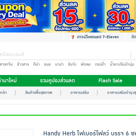
ดาวน์โหลดแอป 7-Eleven
ติ
นสารทจีน
ข้าวสาร
ดีน่า
ขนม
มาม่า
ชินจัง
พัดลม
กระเป๋า
น้ำยาปรับผ้านุ่ม
้ามาใหม่
รวมคูปองส่วนลด
Flash Sale
หลัก
สินค้าเพื่อสุขภาพ
อาหารเสริม
อาหารเสริมบำรุง
Handy Herb ไฟเบอร์โฟลว์ บรรจุ 6 ซ