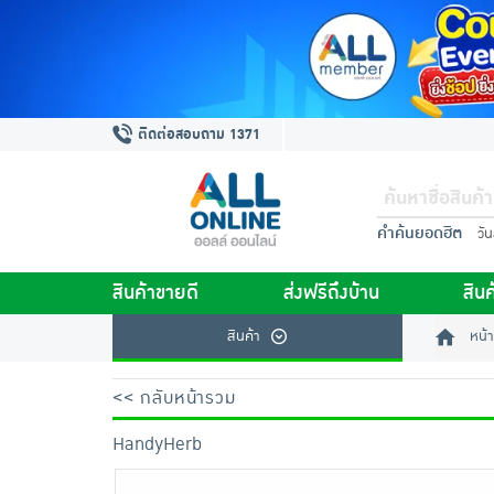
ติดต่อสอบถาม 1371
คำค้นยอดฮิต
วั
สินค้าขายดี
ส่งฟรีถึงบ้าน
สินค
สินค้า
หน้า
<< กลับหน้ารวม
HandyHerb