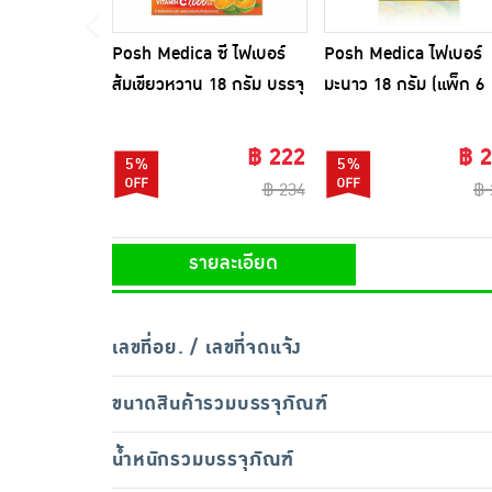
Posh Medica ซี ไฟเบอร์
Posh Medica ไฟเบอร์
ส้มเขียวหวาน 18 กรัม บรรจุ
มะนาว 18 กรัม (แพ็ก 6
6ซอง
ซอง)
฿ 222
฿ 
5%
5%
฿ 234
฿ 
รายละเอียด
เลขที่อย. / เลขที่จดแจ้ง
ขนาดสินค้ารวมบรรจุภัณฑ์
น้ำหนักรวมบรรจุภัณฑ์