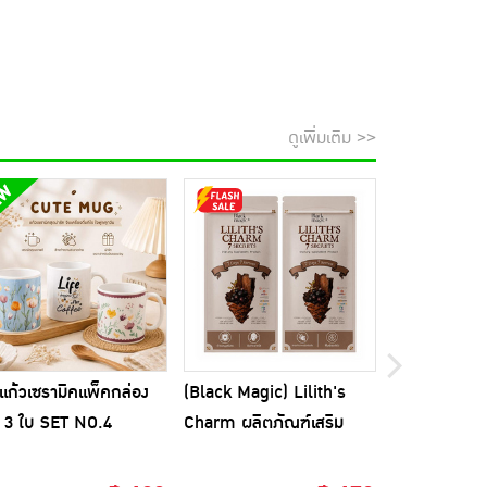
ดูเพิ่มเติม >>
แก้วเซรามิคแพ็คกล่อง
(Black Magic) Lilith's
Wink White แ
 3 ใบ SET NO.4
Charm ผลิตภัณฑ์เสริม
อร์ วิเนการ์ 
อาหาร บรรจุ 7 แคปซูล 2
แคปซูล
ซอง