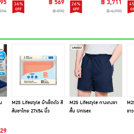
295
฿ 569
฿ 3,711
36%
26%
4
594
฿ 890
฿ 4,990
บน
M2S Lifestyle ผ้าเช็ดตัว สี
M2S Lifestyle กางเกงขา
M2S
ส้มชาไทย 27x54 นิ้ว
สั้น Unisex
ขาว
129