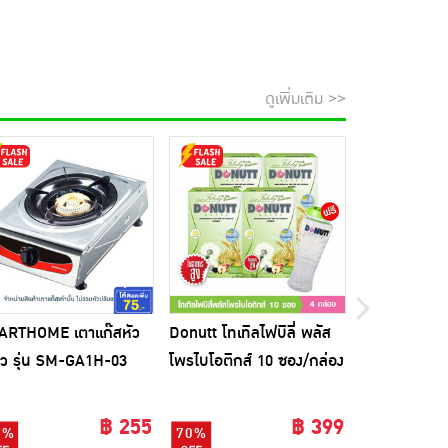
ดูเพิ่มเติม >>
ARTHOME เตาแก๊สหัว
Donutt โทเทิลไฟบิลี่ พลัส
Zion แอลกอฮ
ยว รุ่น SM-GA1H-03
โพรไบโอติกส์ 10 ซอง/กล่อง
โซลูชั่น 75%
(แพ็ก4กล่อง) แถมแก้วเชค 1
ใบ
฿ 255
฿ 399
6%
70%
34%