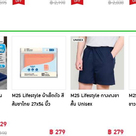
595
฿ 2,190
฿ 2,038
บน
M2S Lifestyle ผ้าเช็ดตัว สี
M2S Lifestyle กางเกงขา
M2S
ส้มชาไทย 27x54 นิ้ว
สั้น Unisex
ขาว
129
฿ 279
฿ 279
190