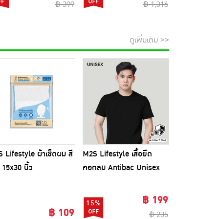
฿ 399
฿ 1,316
ดูเพิ่มเติม >>
 Lifestyle ผ้าเช็ดผม สี
M2S Lifestyle เสื้อยืด
 15x30 นิ้ว
คอกลม Antibac Unisex
สีดำ
฿ 199
15%
฿ 109
฿ 235