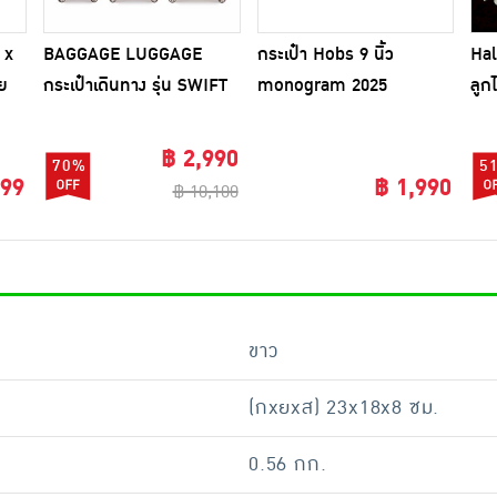
 x
BAGGAGE LUGGAGE
กระเป๋า Hobs 9 นิ้ว
Hal
ย
กระเป๋าเดินทาง รุ่น SWIFT
monogram 2025
ลูกไ
เติมสีสันให้ทุกทริป
เอเ
฿ 2,990
70%
5
999
฿ 1,990
฿ 10,100
ขาว
(กxยxส) 23x18x8 ซม.
0.56 กก.