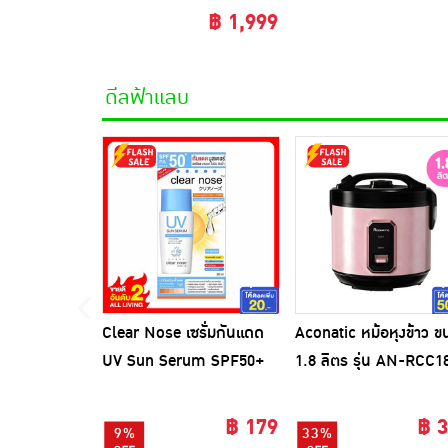
฿ 1,999
ดีลฟ้าแลบ
Clear Nose เซรั่มกันแดด
Aconatic หม้อหุงข้าว ข
UV Sun Serum SPF50+
1.8 ลิตร รุ่น AN-RCC1
PA++++ 28 มล.
สีชมพูดำ
฿ 179
฿ 
9%
33%