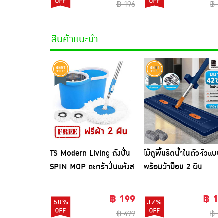
฿ 196
฿ 
สินค้าแนะนำ
TS Modern Living ถังปั่น
ไม้ถูพื้นรีดน้ำในตัวหัวแ
SPIN MOP ตะกร้าปั่นแห้งส
พร้อมผ้าม็อบ 2 ผืน
แตนเลสไซส์มินิ รุ่น
CLEANING0019
฿ 199
฿ 
60%
32%
฿ 499
฿ 