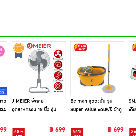
นาด
J MEIER พัดลม
Be man ชุดถังปั่น รุ่น
SM
834
อุตสาหกรรม 18 นิ้ว รุ่น
Super Value แถมฟรี ผ้าถู
เดี
ME-SF-1602
พื้นไมโครไฟเบอร์ 1 ผืน
399
฿ 699
฿ 699
68%
66%
3