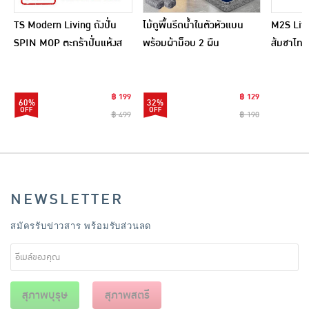
TS Modern Living ถังปั่น
ไม้ถูพื้นรีดน้ำในตัวหัวแบน
M2S Lifes
SPIN MOP ตะกร้าปั่นแห้งส
พร้อมผ้าม็อบ 2 ผืน
ส้มชาไทย
แตนเลสไซส์มินิ รุ่น
CLEANING0019
฿ 199
฿ 129
60%
32%
฿ 499
฿ 190
NEWSLETTER
สมัครรับข่าวสาร พร้อมรับส่วนลด
สุภาพบุรุษ
สุภาพสตรี