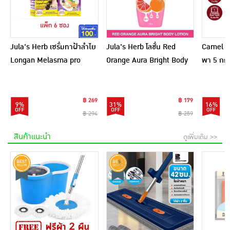
Jula's Herb เซรั่มทาฝ้าลำไย
Jula's Herb โลชั่น Red
Camel เ
Longan Melasma pro
Orange Aura Bright Body
พา 5 กก.
Serum 8 มล. (6ซอง)
Lotion 400 กรัม
฿ 269
฿ 179
9%
31%
16%
฿ 294
฿ 259
สินค้าแนะนำ
ดูเพิ่มเติม >>