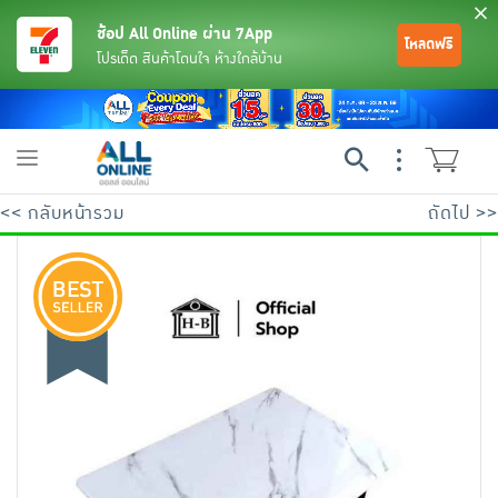
ช้อป All Online ผ่าน 7App
โหลดฟรี
โปรเด็ด สินค้าโดนใจ ห้างใกล้บ้าน
Toggle
navigation
<< กลับหน้ารวม
ถัดไป >>
ย้อนกลับ
ย้อนกลับ
ย้อนกลับ
ย้อนกลับ
ย้อนกลับ
ย้อนกลับ
ย้อนกลับ
ย้อนกลับ
ย้อนกลับ
ย้อนกลับ
ย้อนกลับ
เครื่องดื่มและผงชงดื่ม
มือถือ
พระเครื่อง test pop