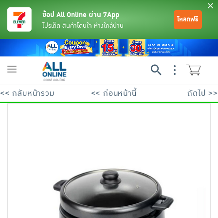
ช้อป All Online ผ่าน 7App
โหลดฟรี
โปรเด็ด สินค้าโดนใจ ห้างใกล้บ้าน
Toggle
navigation
<< กลับหน้ารวม
<< ก่อนหน้านี้
ถัดไป >>
ย้อนกลับ
ย้อนกลับ
ย้อนกลับ
ย้อนกลับ
ย้อนกลับ
ย้อนกลับ
ย้อนกลับ
ย้อนกลับ
ย้อนกลับ
ย้อนกลับ
ย้อนกลับ
เครื่องดื่มและผงชงดื่ม
มือถือ
พระเครื่อง test pop