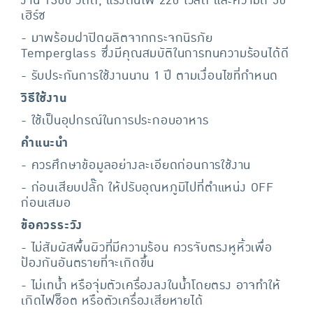
งาน 1300 วัตต์, แรงดันไฟ 220 โวลต์ และความถี่ 50
เฮิร์ซ
- มาพร้อมฝาปิดผลิตจากกระจกนิรภัย
Temperglass ซึ่งมีคุณสมบัติในการทนความร้อนได้ดี
- รับประกันการใช้งานนาน 1 ปี ตามเงื่อนไขที่กำหนด
วิธีใช้งาน
- ใช้เป็นอุปกรณ์ในการประกอบอาหาร
คำแนะนำ
- ควรศึกษาข้อมูลอย่างละเอียดก่อนการใช้งาน
- ก่อนเสียบปลั๊ก ให้ปรับอุณหภูมิไปที่ตำแหน่ง OFF
ก่อนเสมอ
ข้อควรระวัง
- ไม่สัมผัสพื้นผิวที่มีความร้อน ควรจับตรงหูหิ้วเพื่อ
ป้องกันอันตรายที่จะเกิดขึ้น
- ไม่เทน้ำ หรือจุ่มตัวเครื่องลงในน้ำโดยตรง อาจทำให้
เกิดไฟช็อต หรือตัวเครื่องเสียหายได้