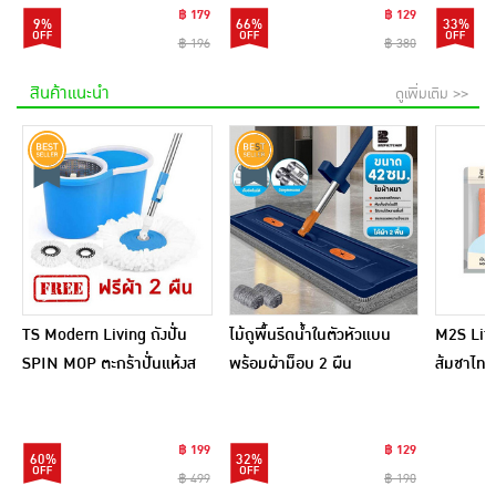
฿ 179
฿ 129
9%
66%
33%
฿ 196
฿ 380
สินค้าแนะนำ
ดูเพิ่มเติม >>
TS Modern Living ถังปั่น
ไม้ถูพื้นรีดน้ำในตัวหัวแบน
M2S Lifes
SPIN MOP ตะกร้าปั่นแห้งส
พร้อมผ้าม็อบ 2 ผืน
ส้มชาไทย
แตนเลสไซส์มินิ รุ่น
CLEANING0019
฿ 199
฿ 129
60%
32%
฿ 499
฿ 190