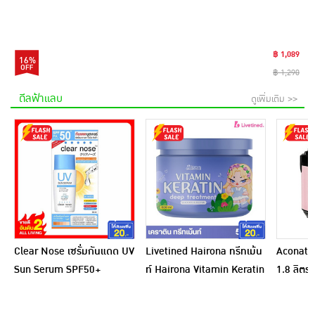
฿ 1,089
16%
฿ 1,290
ดีลฟ้าแลบ
ดูเพิ่มเติม >>
Clear Nose เซรั่มกันแดด UV
Livetined Hairona ทรีทเม้น
Aconatic
Sun Serum SPF50+
ท์ Hairona Vitamin Keratin
1.8 ลิตร
PA++++ 28 มล.
Deep Treatment 500ml.
สีชมพูดำ