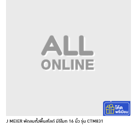
J MEIER พัดลมตั้งพื้นสไลด์ มีรีโมท 16 นิ้ว รุ่น CTM831