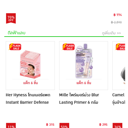
฿ 774
70%
฿ 2,590
ดีลฟ้าแลบ
ดูเพิ่มเติม >>
Her Hyness โทนเนอร์แพด
Mille ไพร์เมอร์ม่วง Blur
Camel กร
Instant Barrier Defense
Lasting Primer 6 กรัม
รุ่นอัจฉ
Platinum Pad 9แผ่น
(แพ็ก 6 ชิ้น)
(แพ็ก6)
฿ 315
฿ 295
11%
50%
36%