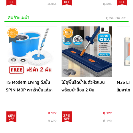
฿ 354
฿ 594
สินค้าแนะนำ
ดูเพิ่มเติม >>
TS Modern Living ถังปั่น
ไม้ถูพื้นรีดน้ำในตัวหัวแบน
M2S Lifes
SPIN MOP ตะกร้าปั่นแห้งส
พร้อมผ้าม็อบ 2 ผืน
ส้มชาไทย
แตนเลสไซส์มินิ รุ่น
CLEANING0019
฿ 199
฿ 129
60%
32%
฿ 499
฿ 190