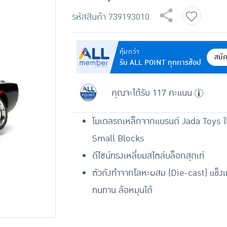
รหัสสินค้า
739193010
คุ้มกว่า
สมั
รับ ALL POINT ทุกการช้อป
คุณจะได้รับ 117 คะแนน
โมเดลรถเหล็กจากแบรนด์ Jada Toys ในซ
Small Blocks
ดีไซน์ทรงเหลี่ยมสไตล์บล็อกสุดเท่
ตัวถังทำจากโลหะผสม (Die-cast) แข็ง
ทนทาน ล้อหมุนได้