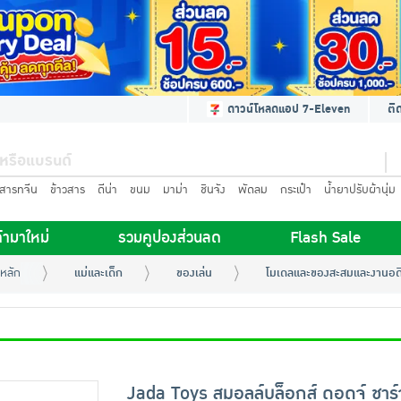
ดาวน์โหลดแอป 7-Eleven
ติ
นสารทจีน
ข้าวสาร
ดีน่า
ขนม
มาม่า
ชินจัง
พัดลม
กระเป๋า
น้ำยาปรับผ้านุ่ม
้ามาใหม่
รวมคูปองส่วนลด
Flash Sale
หลัก
แม่และเด็ก
ของเล่น
โมเดลและของสะสมและงานอด
Jada Toys สมอลล์บล็อกส์ ดอดจ์ ชาร์