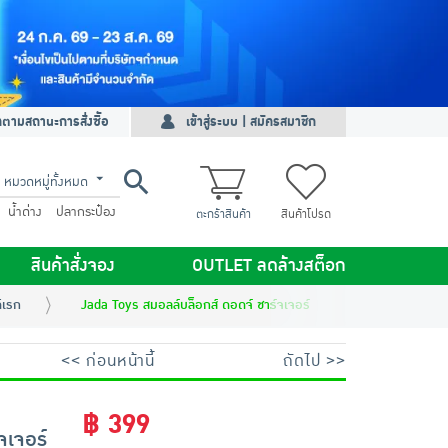
ดตามสถานะการสั่งซื้อ
เข้าสู่ระบบ | สมัครสมาชิก
หมวดหมู่ทั้งหมด
น้ำด่าง
ปลากระป๋อง
ตะกร้าสินค้า
สินค้าโปรด
สินค้าสั่งจอง
OUTLET ลดล้างสต็อก
ิเรก
Jada Toys สมอลล์บล็อกส์ ดอดจ์ ชาร์จเจอร์
<< ก่อนหน้านี้
ถัดไป >>
฿ 399
จเจอร์