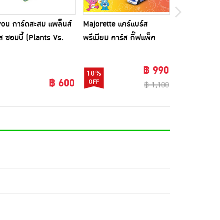
ou การ์ดสะสม แพล็นส์
Majorette แคร์แบร์ส
Jada Toys ส
อส ซอมบี้ (Plants Vs.
พรีเมียม คาร์ส กิ๊ฟแพ็ค
นิสสัน สกายไล
mbies-Wonder World)
ล่อง 30 ซอง
฿ 990
10%
฿ 600
฿ 1,100