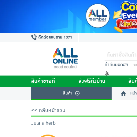
ติดต่อสอบถาม 1371
คำค้นยอดฮิต
ho
นุ่ม
สินค้าขายดี
ส่งฟรีถึงบ้าน
สินค
สินค้า
หน้า
<< กลับหน้ารวม
Jula's herb