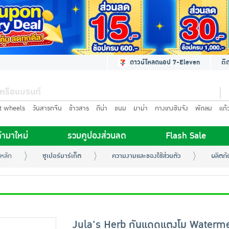
ดาวน์โหลดแอป 7-Eleven
ติ
t wheels
วันสารทจีน
ข้าวสาร
ดีน่า
ขนม
มาม่า
กางเกงชินจัง
พัดลม
แก้
้ามาใหม่
รวมคูปองส่วนลด
Flash Sale
หลัก
ซูเปอร์มาร์เก็ต
ความงามและของใช้ส่วนตัว
ผลิตภั
Jula's Herb กันแดดแตงโม Waterm