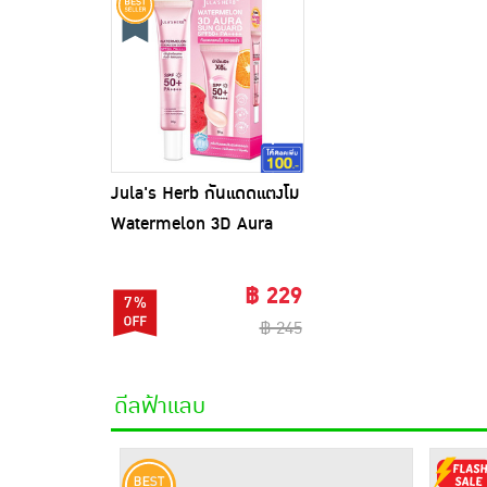
Jula's Herb กันแดดแตงโม
Watermelon 3D Aura
Sun Guard SPF50+
PA++++ 30 กรัม
฿ 229
7%
฿ 245
ดีลฟ้าแลบ