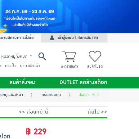
ดตามสถานะการสั่งซื้อ
เข้าสู่ระบบ | สมัครสมาชิก
หมวดหมู่ทั้งหมด
ว
กระเป๋า
น้ำยาปรับผ้า
ตะกร้าสินค้า
สินค้าโปรด
สินค้าสั่งจอง
OUTLET ลดล้างสต็อก
ณฑ์ดูแลผิวหน้า
ครีมกันแดด
Jula's Herb กันแดดแตงโม Water
<< ก่อนหน้านี้
ถัดไป >>
฿ 229
elon