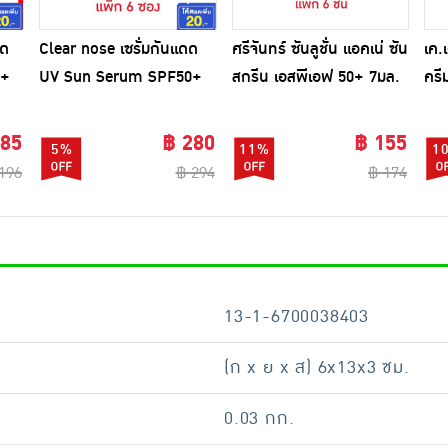
ดด
Clear nose เซรั่มกันแดด
ศรีจันทร์ ซันลูชั่น แอคเน่ ซัน
เค.เ
0+
UV Sun Serum SPF50+
สกรีน เอสพีเอฟ 50+ 7มล.
คร
PA+++ 7 มล. (แพ็ก 6
(แพ็ก 6 ชิ้น)
กรั
ซอง)
185
฿ 280
฿ 155
5%
11%
1
196
฿ 294
฿ 174
13-1-6700038403
(ก x ย x ส) 6x13x3 ซม.
0.03 กก.