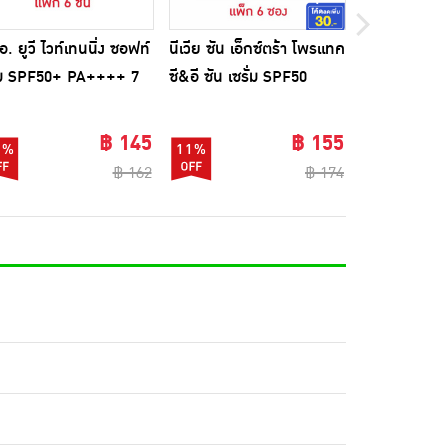
อ. ยูวี ไวท์เทนนิ่ง ซอฟท์
นีเวีย ซัน เอ็กซ์ตร้า โพรแทค
ลอรีอัล ยูวี ด
ีม SPF50+ PA++++ 7
ซี&อี ซัน เซรั่ม SPF50
ซิเบิ้ล รีซิส เ
ม (แพ็ก 6 ชิ้น)
PA++++ 7 มล.
สพีเอฟ 50+ 
(แพ็ก6ซอง)
มล. (แพ็ก 6 ชิ
฿ 145
฿ 155
0%
11%
9%
฿ 162
฿ 174