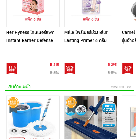
Her Hyness โทนเนอร์แพด
Mille ไพร์เมอร์ม่วง Blur
Camel กร
Instant Barrier Defense
Lasting Primer 6 กรัม
รุ่นอัจฉ
Platinum Pad 9แผ่น
(แพ็ก 6 ชิ้น)
(แพ็ก6)
฿ 315
฿ 295
11%
50%
36%
฿ 354
฿ 594
สินค้าแนะนำ
ดูเพิ่มเติม >>