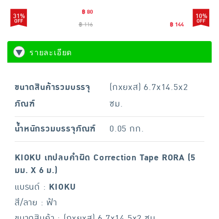
฿ 80
31%
10%
฿ 116
฿ 144
รายละเอียด
ขนาดสินค้ารวมบรรจุ
(กxยxส) 6.7x14.5x2
ภัณฑ์
ซม.
น้ำหนักรวมบรรจุภัณฑ์
0.05 กก.
KIOKU เทปลบคำผิด Correction Tape RORA (5
มม. X 6 ม.)
แบรนด์ :
KIOKU
สี/ลาย : ฟ้า
ขนาดสินค้า : (กxยxส) 6.7x14.5x2 ซม.