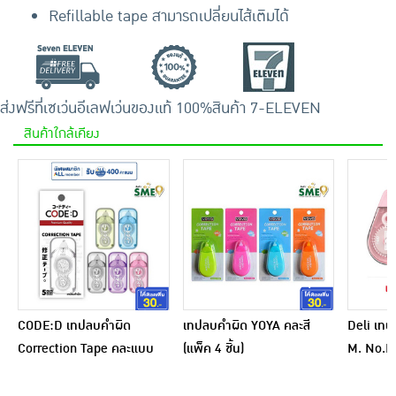
Refillable tape สามารถเปลี่ยนไส้เติมได้
ส่งฟรีที่เซเว่นอีเลฟเว่น
ของแท้ 100%
สินค้า 7-ELEVEN
สินค้าใกล้เคียง
CODE:D เทปลบคำผิด
เทปลบคำผิด YOYA คละสี
Deli เทป
Correction Tape คละแบบ
(แพ็ค 4 ชิ้น)
M. No.H3
(แพ็ก 4 ชิ้น)
ชิ้น)