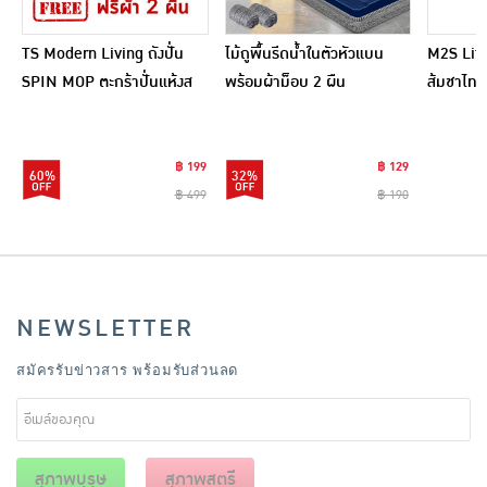
TS Modern Living ถังปั่น
ไม้ถูพื้นรีดน้ำในตัวหัวแบน
M2S Lifes
SPIN MOP ตะกร้าปั่นแห้งส
พร้อมผ้าม็อบ 2 ผืน
ส้มชาไทย
แตนเลสไซส์มินิ รุ่น
CLEANING0019
฿ 199
฿ 129
60%
32%
฿ 499
฿ 190
NEWSLETTER
สมัครรับข่าวสาร พร้อมรับส่วนลด
สุภาพบุรุษ
สุภาพสตรี