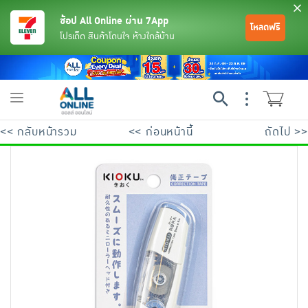
ช้อป All Online ผ่าน 7App
โหลดฟรี
โปรเด็ด สินค้าโดนใจ ห้างใกล้บ้าน
Toggle
navigation
<< กลับหน้ารวม
<< ก่อนหน้านี้
ถัดไป >>
ย้อนกลับ
ย้อนกลับ
ย้อนกลับ
ย้อนกลับ
ย้อนกลับ
ย้อนกลับ
ย้อนกลับ
ย้อนกลับ
ย้อนกลับ
ย้อนกลับ
ย้อนกลับ
เครื่องดื่มและผงชงดื่ม
มือถือ
พระเครื่อง test pop