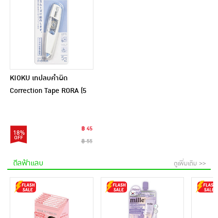
KIOKU เทปลบคำผิด
Correction Tape RORA (5
มม. X 6 ม.)
฿ 45
18%
฿ 55
ดีลฟ้าแลบ
ดูเพิ่มเติม >>