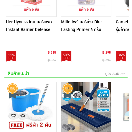
Her Hyness โทนเนอร์แพด
Mille ไพร์เมอร์ม่วง Blur
Camel กร
Instant Barrier Defense
Lasting Primer 6 กรัม
รุ่นอัจฉ
Platinum Pad 9แผ่น
(แพ็ก 6 ชิ้น)
(แพ็ก6)
฿ 315
฿ 295
11%
50%
36%
฿ 354
฿ 594
สินค้าแนะนำ
ดูเพิ่มเติม >>