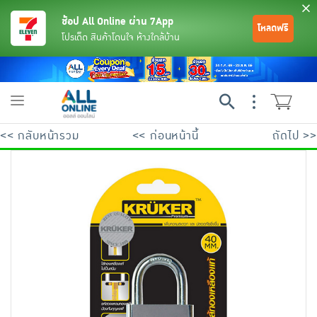
ช้อป All Online ผ่าน 7App
โหลดฟรี
โปรเด็ด สินค้าโดนใจ ห้างใกล้บ้าน
Toggle
navigation
<< กลับหน้ารวม
<< ก่อนหน้านี้
ถัดไป >>
ย้อนกลับ
ย้อนกลับ
ย้อนกลับ
ย้อนกลับ
ย้อนกลับ
ย้อนกลับ
ย้อนกลับ
ย้อนกลับ
ย้อนกลับ
ย้อนกลับ
ย้อนกลับ
เครื่องดื่มและผงชงดื่ม
มือถือ
พระเครื่อง test pop