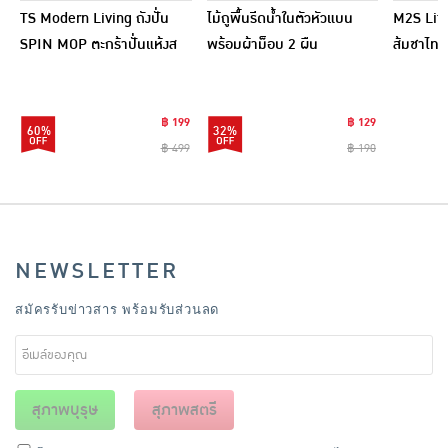
TS Modern Living ถังปั่น
ไม้ถูพื้นรีดน้ำในตัวหัวแบน
M2S Lifes
SPIN MOP ตะกร้าปั่นแห้งส
พร้อมผ้าม็อบ 2 ผืน
ส้มชาไทย
แตนเลสไซส์มินิ รุ่น
CLEANING0019
฿ 199
฿ 129
60%
32%
฿ 499
฿ 190
NEWSLETTER
สมัครรับข่าวสาร พร้อมรับส่วนลด
สุภาพบุรุษ
สุภาพสตรี