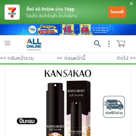
ช้อป All Online ผ่าน 7App
โหลดฟรี
โปรเด็ด สินค้าโดนใจ ห้างใกล้บ้าน
Toggle
navigation
<< กลับหน้ารวม
<< ก่อนหน้านี้
ถัดไป >>
ย้อนกลับ
ย้อนกลับ
ย้อนกลับ
ย้อนกลับ
ย้อนกลับ
ย้อนกลับ
ย้อนกลับ
ย้อนกลับ
ย้อนกลับ
ย้อนกลับ
ย้อนกลับ
เครื่องดื่มและผงชงดื่ม
มือถือ
พระเครื่อง test pop