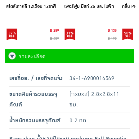
สไตล์เกาหลี 12เดือน 12ราศี
เพอร์ฟูม มิสท์ 25 มล. (แพ็ก
กลิ่น PR
10 มล. (แพ็ก 12 ชิ้น)
3 ชิ้น)
เสน่ห์) +
หญิงเซ็กซี
฿ 289
฿ 135
37%
31%
50%
฿ 459
฿ 195
รายละเอียด
เลขที่อย. / เลขที่จดแจ้ง
34-1-6900016569
ขนาดสินค้ารวมบรรจุ
(กxยxส) 2.8x2.8x11
ภัณฑ์
ซม.
น้ำหนักรวมบรรจุภัณฑ์
0.2 กก.