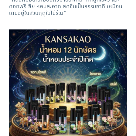
“กลิ่นหอมฉ่ำเหมือนพึ่งอาบน้ำใหม่ จากลูกแพร์ และ
ดอกฟรีเซีย หอมสะอาด สดชื่นเป็นธรรมชาติ เหมือน
เดินอยู่ในสวนฤดูใบไม้ร่วง”