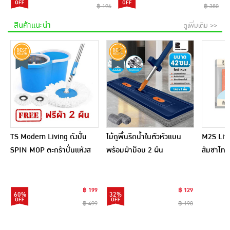
฿ 196
฿ 380
สินค้าแนะนำ
ดูเพิ่มเติม >>
TS Modern Living ถังปั่น
ไม้ถูพื้นรีดน้ำในตัวหัวแบน
M2S Lifes
SPIN MOP ตะกร้าปั่นแห้งส
พร้อมผ้าม็อบ 2 ผืน
ส้มชาไทย
แตนเลสไซส์มินิ รุ่น
CLEANING0019
฿ 199
฿ 129
60%
32%
฿ 499
฿ 190