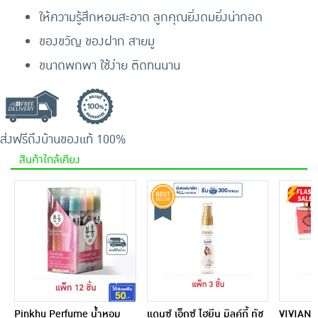
ให้ความรู้สึกหอมสะอาด ลูกคุณยิ่งดมยิ่งน่ากอด
ของขวัญ ของฝาก สายมู
ขนาดพกพา ใช้ง่าย ติดทนนาน
ส่งฟรีถึงบ้าน
ของแท้ 100%
สินค้าใกล้เคียง
Pinkhu Perfume น้ำหอม
แดนซ์ เอ็กซ์ ไฮยีน มิลค์กี้ ทัช
VIVIAN น