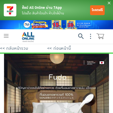
ช้อป All Online ผ่าน 7App
โหลดฟรี
โปรเด็ด สินค้าโดนใจ ห้างใกล้บ้าน
Toggle
navigation
<< กลับหน้ารวม
<< ก่อนหน้านี้
ย้อนกลับ
ย้อนกลับ
ย้อนกลับ
ย้อนกลับ
ย้อนกลับ
ย้อนกลับ
ย้อนกลับ
ย้อนกลับ
ย้อนกลับ
ย้อนกลับ
ย้อนกลับ
เครื่องดื่มและผงชงดื่ม
มือถือ
พระเครื่อง test pop