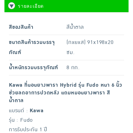
รายละเอียด
สีของสินค้า
สีน้ำตาล
ขนาดสินค้ารวมบรรจุ
(กxยxส) 91x198x20
ภัณฑ์
ซม.
น้ำหนักรวมบรรจุภัณฑ์
8 กก.
Kawa ที่นอนยางพารา Hybrid รุ่น Fudo หนา 6 นิ้ว
ช่วยลดอาการปวดหลัง แถมหมอนยางพารา สี
น้ำตาล
แบรนด์ :
Kawa
รุ่น : Fudo
การรับประกัน 1 ปี