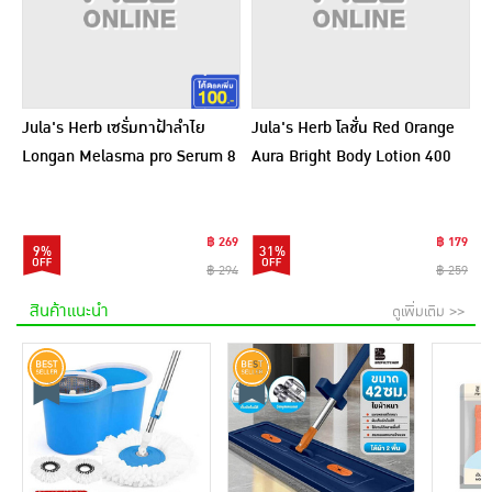
Jula's Herb เซรั่มทาฝ้าลำไย
Jula's Herb โลชั่น Red Orange
Longan Melasma pro Serum 8
Aura Bright Body Lotion 400
มล. (6ซอง)
กรัม
฿ 269
฿ 179
9%
31%
฿ 294
฿ 259
สินค้าแนะนำ
ดูเพิ่มเติม >>