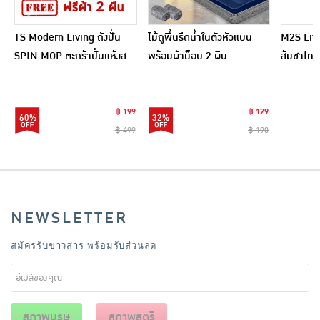
TS Modern Living ถังปั่น
ไม้ถูพื้นรีดน้ำในตัวหัวแบน
M2S Lifes
SPIN MOP ตะกร้าปั่นแห้งส
พร้อมผ้าม็อบ 2 ผืน
ส้มชาไทย
แตนเลสไซส์มินิ รุ่น
CLEANING0019
฿ 199
฿ 129
60%
32%
฿ 499
฿ 190
NEWSLETTER
สมัครรับข่าวสาร พร้อมรับส่วนลด
สุภาพบุรุษ
สุภาพสตรี