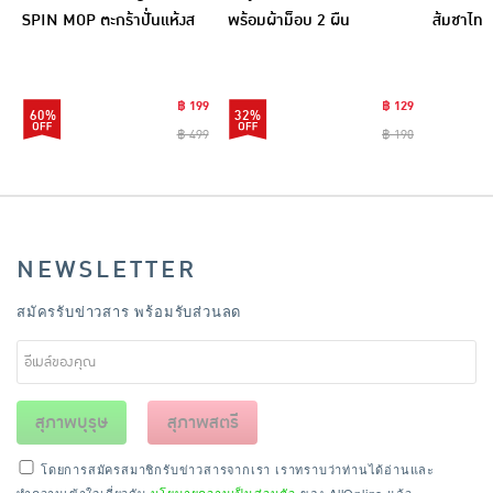
SPIN MOP ตะกร้าปั่นแห้งส
พร้อมผ้าม็อบ 2 ผืน
ส้มชาไทย
แตนเลสไซส์มินิ รุ่น
CLEANING0019
฿ 199
฿ 129
60%
32%
฿ 499
฿ 190
NEWSLETTER
สมัครรับข่าวสาร พร้อมรับส่วนลด
สุภาพบุรุษ
สุภาพสตรี
โดยการสมัครสมาชิกรับข่าวสารจากเรา เราทราบว่าท่านได้อ่านและ