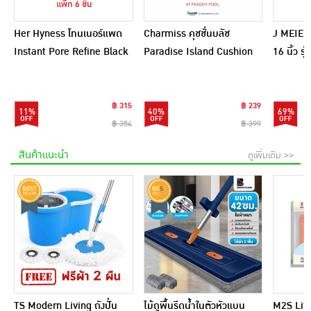
Her Hyness โทนเนอร์แพด
Charmiss คุชชั่นบลัช
J MEIER 
Instant Pore Refine Black
Paradise Island Cushion
16 นิ้ว ร
Pad 9แผ่น (แพ็ก6)
Blush 4 กรัม
(อัพเกรด
฿ 315
฿ 239
11%
40%
69%
฿ 354
฿ 399
สินค้าแนะนำ
ดูเพิ่มเติม >>
TS Modern Living ถังปั่น
ไม้ถูพื้นรีดน้ำในตัวหัวแบน
M2S Lifes