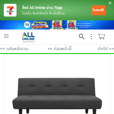
ช้อป All Online ผ่าน 7App
โหลดฟรี
โปรเด็ด สินค้าโดนใจ ห้างใกล้บ้าน
Toggle
navigation
<< กลับหน้ารวม
<< ก่อนหน้านี้
ถัดไป >>
ย้อนกลับ
ย้อนกลับ
ย้อนกลับ
ย้อนกลับ
ย้อนกลับ
ย้อนกลับ
ย้อนกลับ
ย้อนกลับ
ย้อนกลับ
ย้อนกลับ
ย้อนกลับ
เครื่องดื่มและผงชงดื่ม
มือถือ
พระเครื่อง test pop