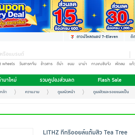
ดาวน์โหลดแอป 7-Eleven
ติ
t wheels
วันสารทจีน
ข้าวสาร
ดีน่า
ขนม
มาม่า
กางเกงชินจัง
พัดลม
แก้
้ามาใหม่
รวมคูปองส่วนลด
Flash Sale
หลัก
ความงาม
ดูแลผิวหน้า
ดูแลสิวและรอยแผลเป็น
LITHZ ทีทรีออยล์แต้มสิว Tea Tree