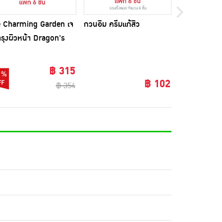
 Charming Garden เจ
กวนอิม ครีมแก้สิว
การ์นิเย่เมน 
รุงผิวหน้า Dragon's
ไบร์ทเทนนิ่ง เ
od Acne Spot Gel Set
(แพ็ก6ชิ้น)
รัม (แพ็ก 6 ชิ้น)
฿ 315
1%
9%
฿ 102
฿ 354