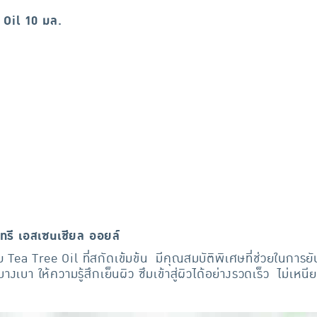
 Oil 10 มล.
รี เอสเซนเชียล ออยล์
ea Tree Oil ที่สกัดเข้มข้น มีคุณสมบัติพิเศษที่ช่วยในการยับยั
งเบา ให้ความรู้สึกเย็นผิว ซึมเข้าสู่ผิวได้อย่างรวดเร็ว ไม่เห