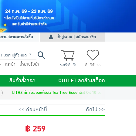
ดตามสถานะการสั่งซื้อ
เข้าสู่ระบบ | สมัครสมาชิก
หมวดหมู่ทั้งหมด
ว
กระเป๋า
น้ำยาปรับผ้า
ตะกร้าสินค้า
สินค้าโปรด
สินค้าสั่งจอง
OUTLET ลดล้างสต็อก
LITHZ ทีทรีออยล์แต้มสิว Tea Tree Essential Oil 10 มล.
<< ก่อนหน้านี้
ถัดไป >>
฿ 259