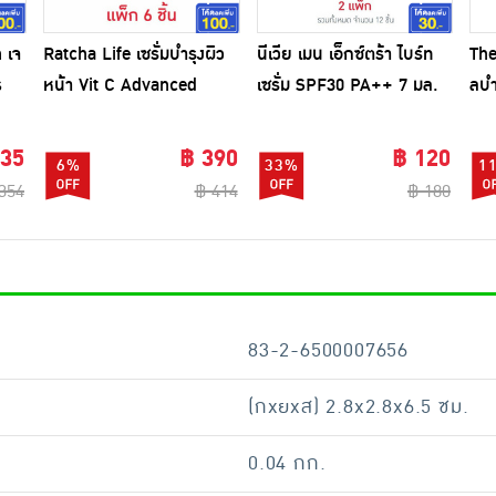
 เจ
Ratcha Life เซรั่มบำรุงผิว
นีเวีย เมน เอ็กซ์ตร้า ไบร์ท
The
s
หน้า Vit C Advanced
เซรั่ม SPF30 PA++ 7 มล.
ลบำ
ม
Serum&Cream 8 กรัม
(แพ็ก 6 ชิ้น)
Blo
(แพ็ก 6 ชิ้น)
7 ก
335
฿ 390
฿ 120
6%
33%
1
354
฿ 414
฿ 180
83-2-6500007656
(กxยxส) 2.8x2.8x6.5 ซม.
0.04 กก.