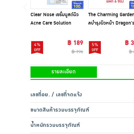
Clear Nose เซรั่มบูสต์ผิว
The Charming Garden
Acne Care Solution
ลบำรุงผิวหน้า Dragon'
Serum 32 กรัม
Blood Acne Scar 7กรั
(6ซอง)
฿ 189
฿ 
4%
5%
฿ 196
฿ 
รายละเอียด
เลขที่อย. / เลขที่จดแจ้ง
ขนาดสินค้ารวมบรรจุภัณฑ์
น้ำหนักรวมบรรจุภัณฑ์