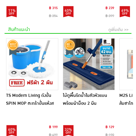
฿ 315
฿ 239
11%
40%
69%
฿ 354
฿ 399
สินค้าแนะนำ
ดูเพิ่มเติม >>
TS Modern Living ถังปั่น
ไม้ถูพื้นรีดน้ำในตัวหัวแบน
M2S Lifes
SPIN MOP ตะกร้าปั่นแห้งส
พร้อมผ้าม็อบ 2 ผืน
ส้มชาไทย
แตนเลสไซส์มินิ รุ่น
CLEANING0019
฿ 199
฿ 129
60%
32%
฿ 499
฿ 190