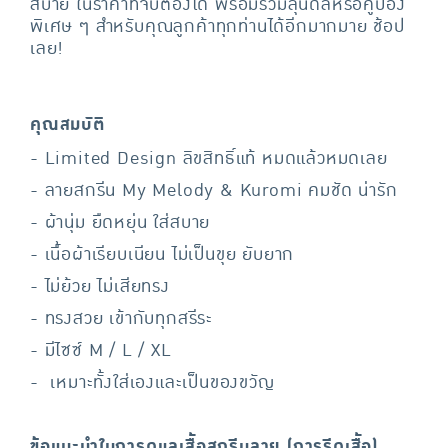
สบาย ในราคาที่จับต้องได้ พร้อมร่วมลุ้นดีลหรือคูปอง
พิเศษ ๆ สำหรับคุณลูกค้าทุกท่านได้อีกมากมาย ช้อป
เลย!
คุณสมบัติ
- Limited Design ลิขสิทธิ์แท้ หมดแล้วหมดเลย
- ลายสกรีน My Melody & Kuromi คมชัด น่ารัก
- ผ้านุ่ม ยืดหยุ่น ใส่สบาย
- เนื้อผ้าเรียบเนียน ไม่เป็นขุย ยับยาก
- ไม่ย้วย ไม่เสียทรง
- ทรงสวย เข้ากับทุกสรีระ
- มีไซซ์ M / L / XL
- เหมาะทั้งใส่เองและเป็นของขวัญ
ข้อแนะนำในการดูแลเสื้อสกรีนลาย (การรีดเสื้อ)