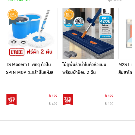
TS Modern Living ถังปั่น
ไม้ถูพื้นรีดน้ำในตัวหัวแบน
M2S Lifes
SPIN MOP ตะกร้าปั่นแห้งส
พร้อมผ้าม็อบ 2 ผืน
ส้มชาไทย
แตนเลสไซส์มินิ รุ่น
CLEANING0019
฿ 199
฿ 129
60%
32%
฿ 499
฿ 190