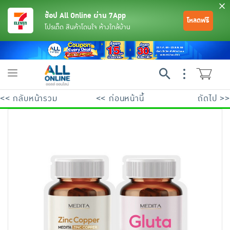
ช้อป All Online ผ่าน 7App
โหลดฟรี
โปรเด็ด สินค้าโดนใจ ห้างใกล้บ้าน
Toggle
navigation
<< กลับหน้ารวม
<< ก่อนหน้านี้
ถัดไป >>
ย้อนกลับ
ย้อนกลับ
ย้อนกลับ
ย้อนกลับ
ย้อนกลับ
ย้อนกลับ
ย้อนกลับ
ย้อนกลับ
ย้อนกลับ
ย้อนกลับ
ย้อนกลับ
เครื่องดื่มและผงชงดื่ม
มือถือ
พระเครื่อง test pop