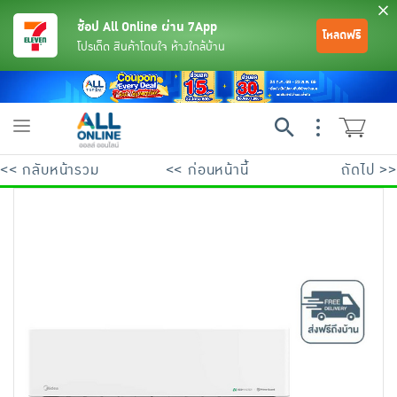
ช้อป All Online ผ่าน 7App
โหลดฟรี
โปรเด็ด สินค้าโดนใจ ห้างใกล้บ้าน
Toggle
navigation
<< กลับหน้ารวม
<< ก่อนหน้านี้
ถัดไป >>
ย้อนกลับ
ย้อนกลับ
ย้อนกลับ
ย้อนกลับ
ย้อนกลับ
ย้อนกลับ
ย้อนกลับ
ย้อนกลับ
ย้อนกลับ
ย้อนกลับ
ย้อนกลับ
เครื่องดื่มและผงชงดื่ม
มือถือ
พระเครื่อง test pop