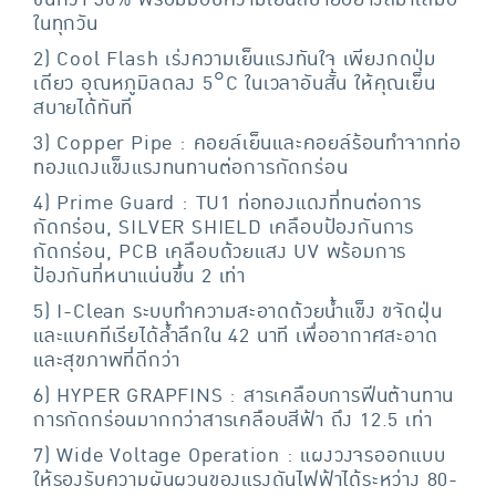
ขึ้นกว่า 30% พร้อมมอบความเย็นสบายอย่างสม่ำเสมอ
ในทุกวัน
2) Cool Flash เร่งความเย็นแรงทันใจ เพียงกดปุ่ม
เดียว อุณหภูมิลดลง 5°C ในเวลาอันสั้น ให้คุณเย็น
สบายได้ทันที
3) Copper Pipe : คอยล์เย็นและคอยล์ร้อนทำจากท่อ
ทองแดงแข็งแรงทนทานต่อการกัดกร่อน
4) Prime Guard : TU1 ท่อทองแดงที่ทนต่อการ
กัดกร่อน, SILVER SHIELD เคลือบป้องกันการ
กัดกร่อน, PCB เคลือบด้วยแสง UV พร้อมการ
ป้องกันที่หนาแน่นขึ้น 2 เท่า
5) I-Clean ระบบทำความสะอาดด้วยน้ำแข็ง ขจัดฝุ่น
และแบคทีเรียได้ล้ำลึกใน 42 นาที เพื่ออากาศสะอาด
และสุขภาพที่ดีกว่า
6) HYPER GRAPFINS : สารเคลือบการฟีนต้านทาน
การกัดกร่อนมากกว่าสารเคลือบสีฟ้า ถึง 12.5 เท่า
7) Wide Voltage Operation : แผงวงจรออกแบบ
ให้รองรับความผันผวนของแรงดันไฟฟ้าได้ระหว่าง 80-