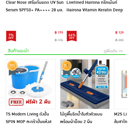
Clear Nose เซรั่มกันแดด UV Sun
Livetined Hairona ทรีทเม้นท์
Serum SPF50+ PA++++ 28 มล.
Hairona Vitamin Keratin Deep
Treatment 500ml.
฿ 179
฿ 129
9%
66%
฿ 196
฿ 380
สินค้าแนะนำ
ดูเพิ่มเติม >>
TS Modern Living ถังปั่น
ไม้ถูพื้นรีดน้ำในตัวหัวแบน
M2S Lifes
SPIN MOP ตะกร้าปั่นแห้งส
พร้อมผ้าม็อบ 2 ผืน
ส้มชาไทย
แตนเลสไซส์มินิ รุ่น