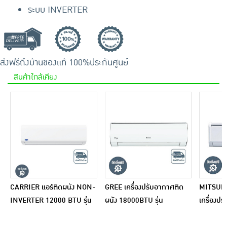
ระบบ INVERTER
ส่งฟรีถึงบ้าน
ของแท้ 100%
ประกันศูนย์
สินค้าใกล้เคียง
CARRIER แอร์ติดผนัง NON-
GREE เครื่องปรับอากาศติด
MITSUBI
INVERTER 12000 BTU รุ่น
ผนัง 18000BTU รุ่น
เครื่องป
42NSAA013/38NSAA013(A)
GWC18ACDV3(I)
17742 BT
KA18VF(