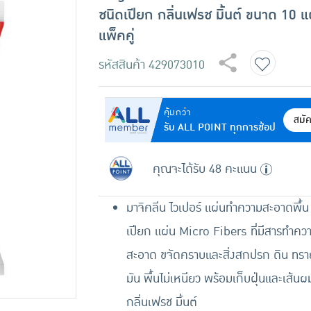
ชนิดเปียก กลิ่นเฟรช มิ้นต์ ขนาด 10 แ
แพ็คคู่
รหัสสินค้า
429073010
คุ้มกว่า
สมั
รับ ALL POINT ทุกการช้อป
คุณจะได้รับ 48 คะแนน
มาจิคลีน ไวเปอร์ แผ่นทำความสะอาดพื้น
เปียก แผ่น Micro Fibers ที่มีสารทำคว
สะอาด ขจัดคราบและสิ่งสกปรก ดิน ทร
มัน พื้นไม่เหนียว พร้อมเก็บฝุ่นและเส้นผม
กลิ่นเฟรช มิ้นต์