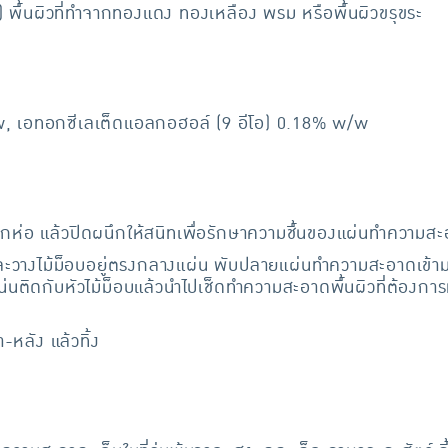
od) พื้นผิวที่ทำจากทองแดง ทองเหลือง พรม หรือพื้นผิวขรุขระ
w, เอทอกซีเลเต็ดแอลกอฮอล์ (9 อีโอ) 0.18% w/w
ห่อ แล้วปิดผนึกให้สนิทเพื่อรักษาความชื้นของแผ่นทำความส
ละวางไม้ม็อบอยู่ตรงกลางแผ่น พับปลายแผ่นทำความสะอาดเข้าม
แน่นติดกับหัวไม้ม็อบแล้วนำไปเช็ดทำความสะอาดพื้นผิวที่ต้อง
-หลัง แล้วทิ้ง