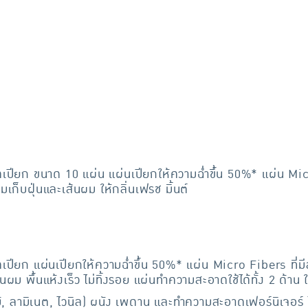
เปียก ขนาด 10 แผ่น แผ่นเปียกให้ความฉ่ำขึ้น 50%* แผ่น Mi
เก็บฝุ่นและเส้นผม ให้กลิ่นเฟรช มิ้นต์
เปียก แผ่นเปียกให้ความฉ่ำขึ้น 50%* แผ่น Micro Fibers ที
ผม พื้นแห้งเร็ว ไม่ทิ้งรอย แผ่นทำความสะอาดใช้ได้ทั้ง 2 ด้าน ให
, ไม้, ลามิเนต, ไวนิล) ผนัง เพดาน และทำความสะอาดเฟอร์นิเจ