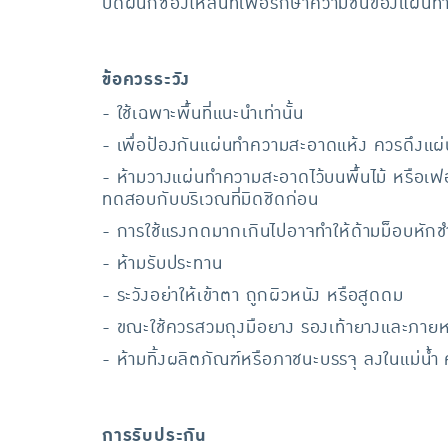
ปิดผนึกซองให้สนิทเพื่อรักษาความชื้นของแผ่นท
ข้อควรระวัง
- ใช้เฉพาะพื้นที่แนะนำเท่านั้น
- เพื่อป้องกันแผ่นทำความสะอาดแห้ง ควรดึงแ
- ห้ามวางแผ่นทำความสะอาดไว้บนพื้นไม้ หรือเฟอร
ทดสอบกับบริเวณที่มิดชิดก่อน
- การใช้แรงกดมากเกินไปอาจทำให้ด้ามม็อบหักช
- ห้ามรับประทาน
- ระวังอย่าให้เข้าตา ถูกผิวหนัง หรือสูดดม
- ขณะใช้ควรสวมถุงมือยาง รองเท้ายางและภายหลัง
- ห้ามทิ้งผลิตภัณฑ์หรือภาชนะบรรจุ ลงในแม่น้
การรับประกัน