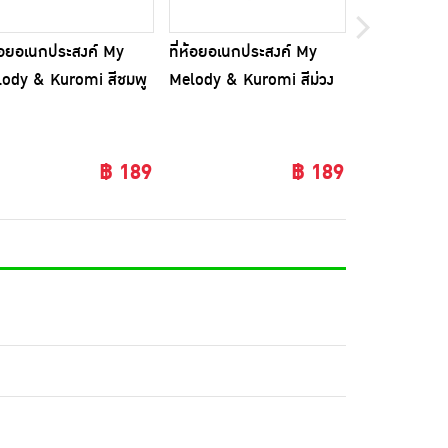
ห้อยอเนกประสงค์ My
ที่ห้อยอเนกประสงค์ My
Magiclean ไว
ody & Kuromi สีชมพู
Melody & Kuromi สีม่วง
ทำความสะอาดพ
ขนาด 40 แผ่
฿ 189
฿ 189