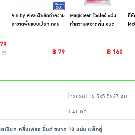
น
Vin by ViVa ผ้าเช็ดทำความ
Magiclean ไวเปอร์ แผ่น
ที่
สะอาดพื้นแบบเปียก กลิ่น
ทำความสะอาดพื้น ชนิด
Mel
ขนาด
คลีนลี่ เฟรช จำนวน 24
เปียก กลิ่นลิลลี่ บลอสซั่ม
แผ่น
ขนาด 10 แผ่น แพ็คคู่
 79
฿ 79
฿ 160
 85
(กxยxส) 16.5x5.5x27 ซม.
0.41 กก.
เปียก กลิ่นเฟรช มิ้นต์ ขนาด 10 แผ่น แพ็คคู่