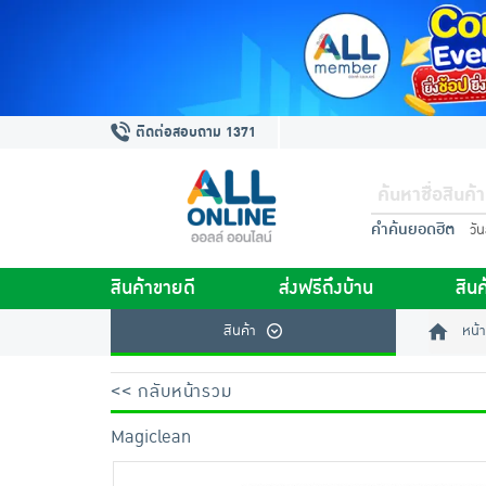
ติดต่อสอบถาม 1371
คำค้นยอดฮิต
วั
สินค้าขายดี
ส่งฟรีถึงบ้าน
สินค
สินค้า
หน้า
<< กลับหน้ารวม
Magiclean