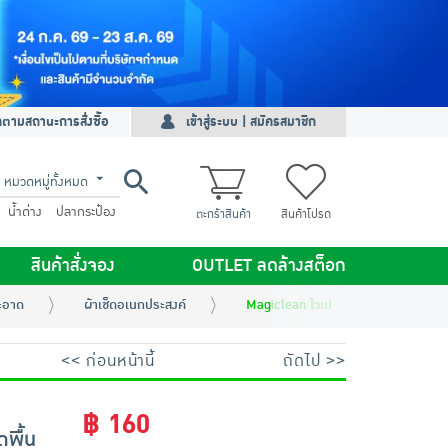
ดตามสถานะการสั่งซื้อ
เข้าสู่ระบบ | สมัครสมาชิก
หมวดหมู่ทั้งหมด
น้ำด่าง
ปลากระป๋อง
ตะกร้าสินค้า
สินค้าโปรด
สินค้าสั่งจอง
OUTLET ลดล้างสต็อก
ะอาด
ผ้าเช็ดอเนกประสงค์
Magiclean ไวเปอร์ แผ่นทำความสะอาดพื้
<< ก่อนหน้านี้
ถัดไป >>
฿ 160
พื้น