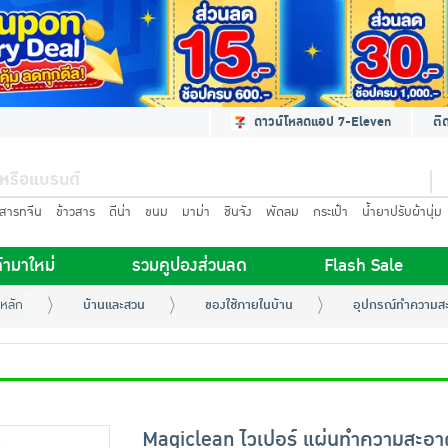
ดาวน์โหลดแอป 7-Eleven
ติ
นสารทจีน
ข้าวสาร
ดีน่า
ขนม
มาม่า
ชินจัง
พัดลม
กระเป๋า
น้ำยาปรับผ้านุ่ม
้ามาใหม่
รวมคูปองส่วนลด
Flash Sale
หลัก
บ้านและสวน
ของใช้ภายในบ้าน
อุปกรณ์ทำความส
Magiclean ไวเปอร์ แผ่นทำความสะอาด