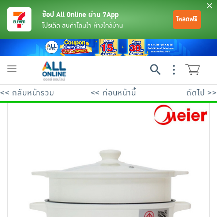
ช้อป All Online ผ่าน 7App
โหลดฟรี
โปรเด็ด สินค้าโดนใจ ห้างใกล้บ้าน
Toggle
navigation
<< กลับหน้ารวม
<< ก่อนหน้านี้
ถัดไป >>
ย้อนกลับ
ย้อนกลับ
ย้อนกลับ
ย้อนกลับ
ย้อนกลับ
ย้อนกลับ
ย้อนกลับ
ย้อนกลับ
ย้อนกลับ
ย้อนกลับ
ย้อนกลับ
เครื่องดื่มและผงชงดื่ม
มือถือ
พระเครื่อง test pop