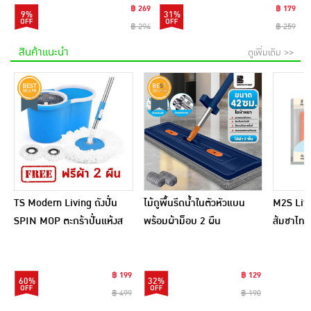
฿ 269
฿ 179
9%
31%
฿ 294
฿ 259
สินค้าแนะนำ
ดูเพิ่มเติม >>
TS Modern Living ถังปั่น
ไม้ถูพื้นรีดน้ำในตัวหัวแบน
M2S Lifes
SPIN MOP ตะกร้าปั่นแห้งส
พร้อมผ้าม็อบ 2 ผืน
ส้มชาไทย
แตนเลสไซส์มินิ รุ่น
CLEANING0019
฿ 199
฿ 129
60%
32%
฿ 499
฿ 190