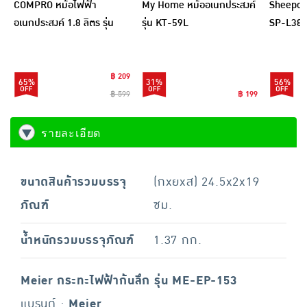
COMPRO หม้อไฟฟ้า
My Home หม้ออเนกประสงค์
Sheepola
อเนกประสงค์ 1.8 ลิตร รุ่น
รุ่น KT-59L
SP-L384
CP-B13
฿ 209
65%
31%
56%
฿ 599
฿ 199
รายละเอียด
ขนาดสินค้ารวมบรรจุ
(กxยxส) 24.5x2x19
ภัณฑ์
ซม.
น้ำหนักรวมบรรจุภัณฑ์
1.37 กก.
Meier กระทะไฟฟ้าก้นลึก รุ่น ME-EP-153
แบรนด์ :
Meier