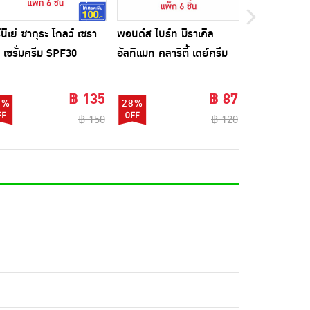
์นิเย่ ซากุระ โกลว์ เซรา
พอนด์ส ไบร์ท มิราเคิล
โอเลย์ ครีมเนเ
์ เซรั่มครีม SPF30
อัลทิแมท คลาริตี้ เดย์ครีม
คิชแฟร์เนส 
++ 7 มล. (แพ็ก 6 ชิ้น)
SPF30 6.5 กรัม (แพ็ก 6
ชิ้น)
฿ 135
฿ 87
0%
28%
10%
฿ 150
฿ 120