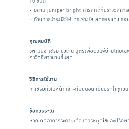
10 ชนิด
- ผสาน juniper bright สารสกัดที่มีรางวัลการั
- ด้านการบำรุงผิวให้ กระจ่างใส ลดรอยแดง รอยดำอย
คุณสมบัติ
วิตามินซี เซรั่ม นิวเจน สูตรเพื่อผิวแพ้ง่ายโ
ค่าวิตซียาวนานขั้นสุด
วิธีการใช้งาน
ทาเซรั่มทั่วใบหน้า เช้า-ก่อนนอน เป็นประจำทุกวัน
ข้อควรระวัง
หากเกิดอาการระคายเคืองควรหยุดใช้และปรึกษ