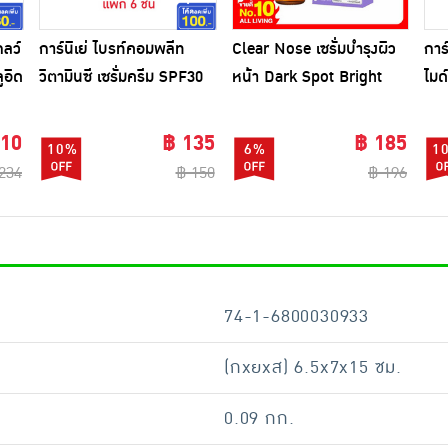
กลว์
การ์นิเย่ ไบรท์คอมพลีท
Clear Nose เซรั่มบำรุงผิว
การ
ูอิด
วิตามินซี เซรั่มครีม SPF30
หน้า Dark Spot Bright
ไมด
PA+++ 7 มล. (แพ็ก 6)
Solution Serum 28 กรัม
PA+
210
฿ 135
฿ 185
10%
6%
1
234
฿ 150
฿ 196
74-1-6800030933
(กxยxส) 6.5x7x15 ซม.
0.09 กก.