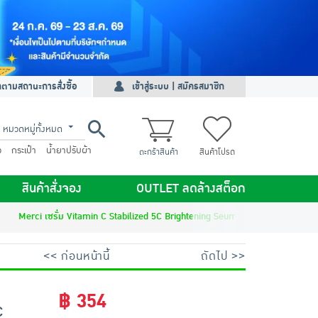
ดตามสถานะการสั่งซื้อ
เข้าสู่ระบบ | สมัครสมาชิก
หมวดหมู่ทั้งหมด
ว
กระเป๋า
น้ำยาปรับผ้า
ตะกร้าสินค้า
สินค้าโปรด
สินค้าสั่งจอง
OUTLET ลดล้างสต็อก
Merci เซรั่ม Vitamin C Stabilized 5C Brightening Seum 7มล.(แพ็ก6)
<< ก่อนหน้านี้
ถัดไป >>
฿ 354
C