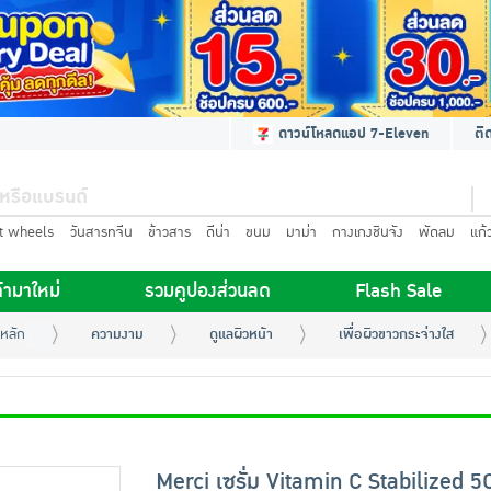
ดาวน์โหลดแอป 7-Eleven
ติ
t wheels
วันสารทจีน
ข้าวสาร
ดีน่า
ขนม
มาม่า
กางเกงชินจัง
พัดลม
แก้
้ามาใหม่
รวมคูปองส่วนลด
Flash Sale
หลัก
ความงาม
ดูแลผิวหน้า
เพื่อผิวขาวกระจ่างใส
Merci เซรั่ม Vitamin C Stabilized 5