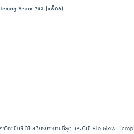
ghtening Seum 7มล.(แพ็ก6)
าวิตามินซี ให้เสถียรยาวนานที่สุด และยังมี Bio Glow-Comp