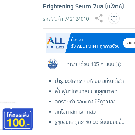
Brightening Seum 7มล.(แพ็ก6)
รหัสสินค้า
742124010
คุ้มกว่า
สมั
รับ ALL POINT ทุกการช้อป
คุณจะได้รับ 105 คะแนน
บำรุงผิวให้กระจ่างใสอย่างเห็นได้ชัด
ฟื้นฟูผิวโทรมกลับมาดูสุขภาพดี
ลดรอยดำ รอยแดง ให้ดูจางลง
ลดโอกาสการเกิดสิว
รูขุมขนแลดูกระชับ ผิวเรียบเนียนขึ้น