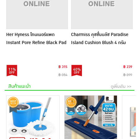
Her Hyness โทนเนอร์แพด
Charmiss คุชชั่นบลัช Paradise
Instant Pore Refine Black Pad
Island Cushion Blush 4 กรัม
9แผ่น (แพ็ก6)
฿ 315
฿ 239
11%
40%
฿ 354
฿ 399
สินค้าแนะนำ
ดูเพิ่มเติม >>