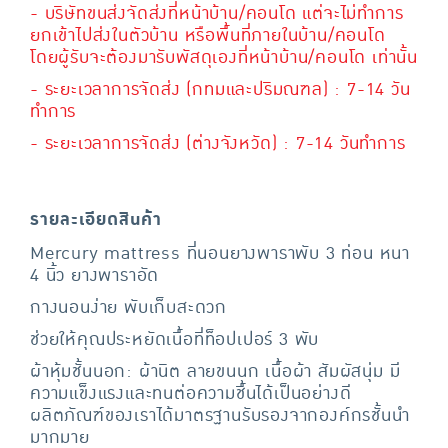
- บริษัทขนส่งจัดส่งที่หน้าบ้าน/คอนโด แต่จะไม่ทำการ
ยกเข้าไปส่งในตัวบ้าน หรือพื้นที่ภายในบ้าน/คอนโด
โดยผู้รับจะต้องมารับพัสดุเองที่หน้าบ้าน/คอนโด เท่านั้น
- ระยะเวลาการจัดส่ง (กทมและปริมณฑล) : 7-14 วัน
ทำการ
- ระยะเวลาการจัดส่ง (ต่างจังหวัด) : 7-14 วันทำการ
รายละเอียดสินค้า
Mercury mattress ที่นอนยางพาราพับ 3 ท่อน หนา
4 นิ้ว ยางพาราอัด
กางนอนง่าย พับเก็บสะดวก
ช่วยให้คุณประหยัดเนื้อที่ท็อปเปอร์ 3 พับ
ผ้าหุ้มชั้นนอก: ผ้านิต ลายขนนก เนื้อผ้า สัมผัสนุ่ม มี
ความแข็งแรงและทนต่อความชื้นได้เป็นอย่างดี
ผลิตภัณฑ์ของเราได้มาตรฐานรับรองจากองค์กรชั้นนำ
มากมาย