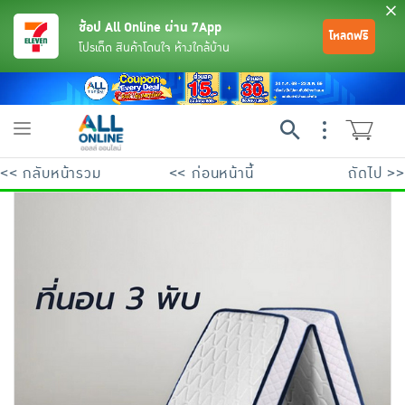
ช้อป All Online ผ่าน 7App
โหลดฟรี
โปรเด็ด สินค้าโดนใจ ห้างใกล้บ้าน
Toggle
navigation
<< กลับหน้ารวม
<< ก่อนหน้านี้
ถัดไป >>
ย้อนกลับ
ย้อนกลับ
ย้อนกลับ
ย้อนกลับ
ย้อนกลับ
ย้อนกลับ
ย้อนกลับ
ย้อนกลับ
ย้อนกลับ
ย้อนกลับ
ย้อนกลับ
เครื่องดื่มและผงชงดื่ม
มือถือ
พระเครื่อง test pop