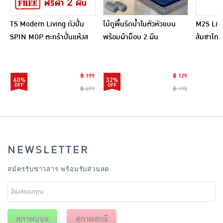
TS Modern Living ถังปั่น
ไม้ถูพื้นรีดน้ำในตัวหัวแบน
M2S Lifes
SPIN MOP ตะกร้าปั่นแห้งส
พร้อมผ้าม็อบ 2 ผืน
ส้มชาไทย
แตนเลสไซส์มินิ รุ่น
CLEANING0019
฿ 199
฿ 129
60%
32%
฿ 499
฿ 190
NEWSLETTER
สมัครรับข่าวสาร พร้อมรับส่วนลด
สุภาพบุรุษ
สุภาพสตรี