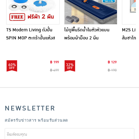
TS Modern Living ถังปั่น
ไม้ถูพื้นรีดน้ำในตัวหัวแบน
M2S Lifes
SPIN MOP ตะกร้าปั่นแห้งส
พร้อมผ้าม็อบ 2 ผืน
ส้มชาไทย
แตนเลสไซส์มินิ รุ่น
CLEANING0019
฿ 199
฿ 129
60%
32%
฿ 499
฿ 190
NEWSLETTER
สมัครรับข่าวสาร พร้อมรับส่วนลด