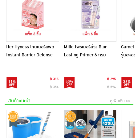
Her Hyness โทนเนอร์แพด
Mille ไพร์เมอร์ม่วง Blur
Camel กร
Instant Barrier Defense
Lasting Primer 6 กรัม
รุ่นอัจฉ
Platinum Pad 9แผ่น
(แพ็ก 6 ชิ้น)
(แพ็ก6)
฿ 315
฿ 295
11%
50%
36%
฿ 354
฿ 594
สินค้าแนะนำ
ดูเพิ่มเติม >>