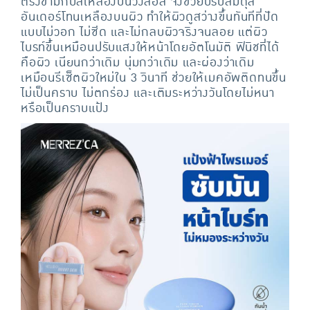
ตรงข้ามกับสีเหลืองบนวงล้อสี จึงช่วยปรับสมดุล
อันเดอร์โทนเหลืองบนผิว ทำให้ผิวดูสว่างขึ้นทันทีที่ปัด
แบบไม่วอก ไม่ซีด และไม่กลบผิวจริงจนลอย แต่ผิว
ไบรท์ขึ้นเหมือนปรับแสงให้หน้าโดยอัตโนมัติ ฟินิชที่ได้
คือผิว เนียนกว่าเดิม นุ่มกว่าเดิม และผ่องว่าเดิม
เหมือนรีเซ็ตผิวใหม่ใน 3 วินาที ช่วยให้เมคอัพติดทนขึ้น
ไม่เป็นคราบ ไม่ตกร่อง และเติมระหว่างวันโดยไม่หนา
หรือเป็นคราบแป้ง