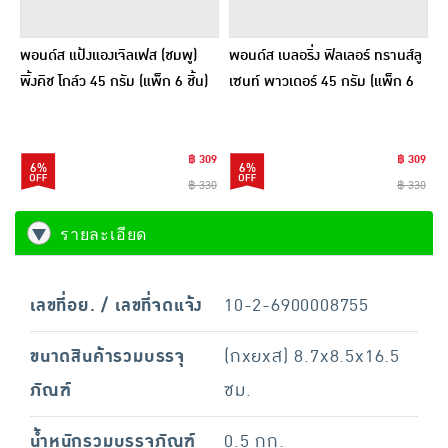
พอนด์ส แป้งแองเจิลเฟส (ชมพู)
พอนด์ส เบลอริ่ง ฟิลเลอร์ ทรานส์ลู
พิ้งคิช โกล์ว 45 กรัม (แพ็ก 6 ชิ้น)
เซนท์ พาวเดอร์ 45 กรัม (แพ็ก 6
ชิ้น)
฿ 309
฿ 309
6%
6%
฿ 330
฿ 330
รายละเอียด
เลขที่อย. / เลขที่จดแจ้ง
10-2-6900008755
ขนาดสินค้ารวมบรรจุ
(กxยxส) 8.7x8.5x16.5
ภัณฑ์
ซม.
น้ำหนักรวมบรรจุภัณฑ์
0.5 กก.