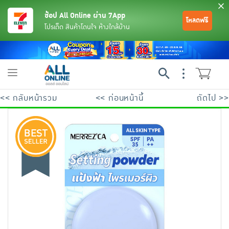
ช้อป All Online ผ่าน 7App
โหลดฟรี
โปรเด็ด สินค้าโดนใจ ห้างใกล้บ้าน
Toggle
navigation
<< กลับหน้ารวม
<< ก่อนหน้านี้
ถัดไป >>
ย้อนกลับ
ย้อนกลับ
ย้อนกลับ
ย้อนกลับ
ย้อนกลับ
ย้อนกลับ
ย้อนกลับ
ย้อนกลับ
ย้อนกลับ
ย้อนกลับ
ย้อนกลับ
เครื่องดื่มและผงชงดื่ม
มือถือ
พระเครื่อง test pop