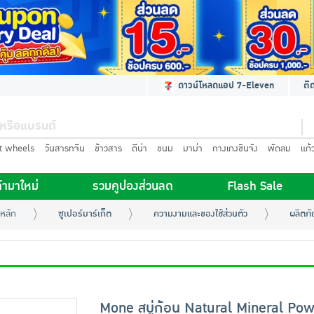
ดาวน์โหลดแอป 7-Eleven
ติ
t wheels
วันสารทจีน
ข้าวสาร
ดีน่า
ขนม
มาม่า
กางเกงชินจัง
พัดลม
แก้
้ามาใหม่
รวมคูปองส่วนลด
Flash Sale
หลัก
ซูเปอร์มาร์เก็ต
ความงามและของใช้ส่วนตัว
ผลิตภั
Mone สบู่ก้อน Natural Mineral Pow