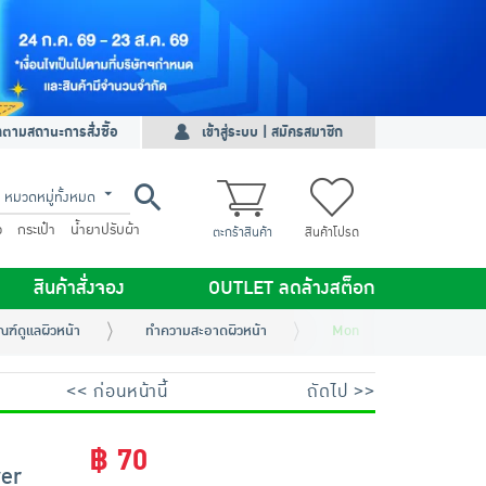
ดตามสถานะการสั่งซื้อ
เข้าสู่ระบบ | สมัครสมาชิก
หมวดหมู่ทั้งหมด
ว
กระเป๋า
น้ำยาปรับผ้า
ตะกร้าสินค้า
สินค้าโปรด
สินค้าสั่งจอง
OUTLET ลดล้างสต็อก
ณฑ์ดูแลผิวหน้า
ทำความสะอาดผิวหน้า
Mone สบู่ก้อน Natural Mi
<< ก่อนหน้านี้
ถัดไป >>
฿ 70
er