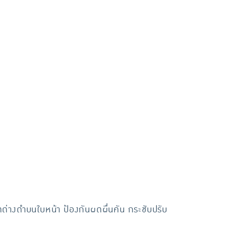
ุดด่างดำบนใบหน้า ป้องกันผดผื่นคัน กระชับปรับ