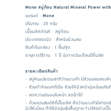
Mone สบู่ก้อน Natural Mineral Power with
แบรนด์ :
Mone
ปริมาณ : 20 กรัม
เนื้อผลิตภัณฑ์ : สบู่ก้อน
ประเภทของผิว : สำหรับผิวผสม
สินค้าในกล่อง : 1 ชิ้น/ชุด
อายุการใช้งาน : 1 ปี นับจากวันเดือนปีที่ผลิต
รายละเอียดสินค้า
- สบู่หินแร่ธรรมชาติว่านนางคำ มีส่วนผสมของหิ
- ช่วยกำจัดแบคทีเรีย ช่วยให้ผิวหน้านุ่มเนียมทันทีท
- ลดความมันบนใบหน้า ลดฝ้าได้
- ด้วยคุณสมบัติที่เป็นเลิศ คือว่านนางคำมีสารก
ผิวให้เนียน ทำให้ผิวนุ่มชุ่มชื่นดูกระจ่างใสอย่างเ