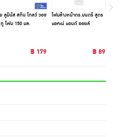
วีย ลูมินัส สกิน โกลว์ วอช
โฟมล้างหน้าดร.มนตรี สูตร
นูโทรจีนา โฟม
 ทู โฟม 150 มล.
แอคเน่ แอนด์ ออยล์
คลีน แอคเน่ 
คอนโทรล 100 กรัม
8%
฿ 179
฿ 89