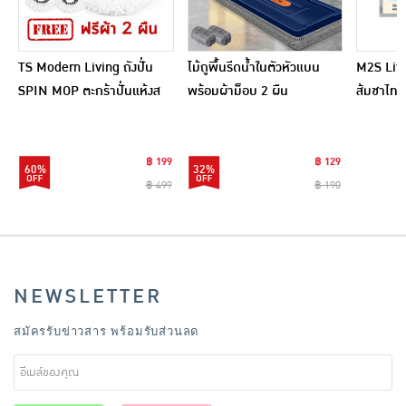
TS Modern Living ถังปั่น
ไม้ถูพื้นรีดน้ำในตัวหัวแบน
M2S Lifes
SPIN MOP ตะกร้าปั่นแห้งส
พร้อมผ้าม็อบ 2 ผืน
ส้มชาไทย
แตนเลสไซส์มินิ รุ่น
CLEANING0019
฿ 199
฿ 129
60%
32%
฿ 499
฿ 190
NEWSLETTER
สมัครรับข่าวสาร พร้อมรับส่วนลด