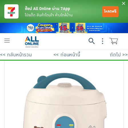
ช้อป All Online ผ่าน 7App
โหลดฟรี
โปรเด็ด สินค้าโดนใจ ห้างใกล้บ้าน
Toggle
navigation
<< กลับหน้ารวม
<< ก่อนหน้านี้
ถัดไป >>
ย้อนกลับ
ย้อนกลับ
ย้อนกลับ
ย้อนกลับ
ย้อนกลับ
ย้อนกลับ
ย้อนกลับ
ย้อนกลับ
ย้อนกลับ
ย้อนกลับ
ย้อนกลับ
เครื่องดื่มและผงชงดื่ม
มือถือ
พระเครื่อง test pop