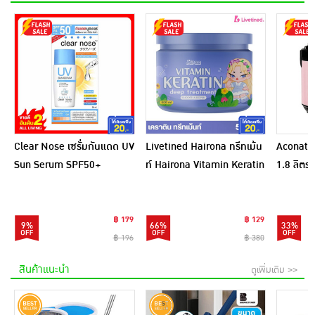
Clear Nose เซรั่มกันแดด UV
Livetined Hairona ทรีทเม้น
Aconatic
Sun Serum SPF50+
ท์ Hairona Vitamin Keratin
1.8 ลิตร
PA++++ 28 มล.
Deep Treatment 500ml.
สีชมพูดำ
฿ 179
฿ 129
9%
66%
33%
฿ 196
฿ 380
สินค้าแนะนำ
ดูเพิ่มเติม >>