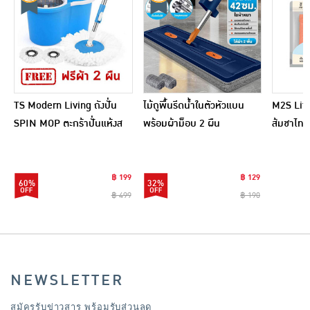
TS Modern Living ถังปั่น
ไม้ถูพื้นรีดน้ำในตัวหัวแบน
M2S Lifes
SPIN MOP ตะกร้าปั่นแห้งส
พร้อมผ้าม็อบ 2 ผืน
ส้มชาไทย
แตนเลสไซส์มินิ รุ่น
CLEANING0019
฿ 199
฿ 129
60%
32%
฿ 499
฿ 190
NEWSLETTER
สมัครรับข่าวสาร พร้อมรับส่วนลด