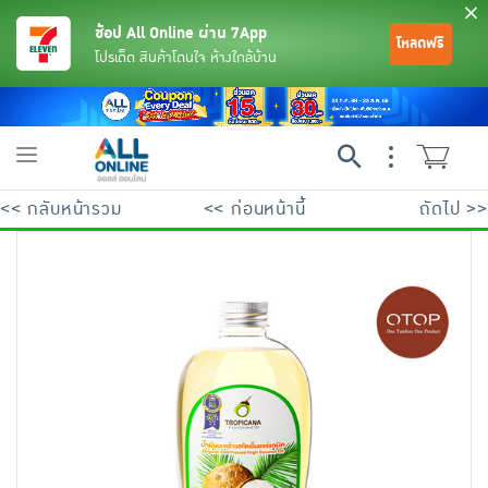
ช้อป All Online ผ่าน 7App
โหลดฟรี
โปรเด็ด สินค้าโดนใจ ห้างใกล้บ้าน
Toggle
navigation
<< กลับหน้ารวม
<< ก่อนหน้านี้
ถัดไป >>
ย้อนกลับ
ย้อนกลับ
ย้อนกลับ
ย้อนกลับ
ย้อนกลับ
ย้อนกลับ
ย้อนกลับ
ย้อนกลับ
ย้อนกลับ
ย้อนกลับ
ย้อนกลับ
เครื่องดื่มและผงชงดื่ม
มือถือ
พระเครื่อง test pop