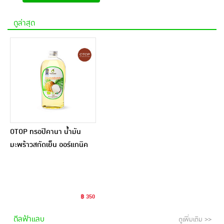
ดูล่าสุด
OTOP ทรอปิคานา น้ำมัน
มะพร้าวสกัดเย็น ออร์แกนิค
ขนาด 500 มล.
฿ 350
ดีลฟ้าแลบ
ดูเพิ่มเติม >>