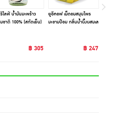
ริไลฟ์ น้ำมันมะพร้าว
ยูอีคอฟ เม็ดอมสมุนไพร
Agrilife น้ำม
มชาติ 100% (สกัดเย็น)
มะขามป้อม กลิ่นน้ำผึ้งผสมเล
ธรรมชาติ 100
 มล.
ม่อน แพ็ก 20 ซอง (บรรจุ 6
225 มล.
เม็ด/ซอง)
฿ 305
฿ 247