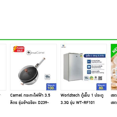
r
Camel กระทะไฟฟ้า 3.5
Worldtech ตู้เย็น 1 ประตู
เซต
ลิตร รุ่นอัจฉริยะ D239-
3.3Q รุ่น WT-RF101
เซต
35ZN