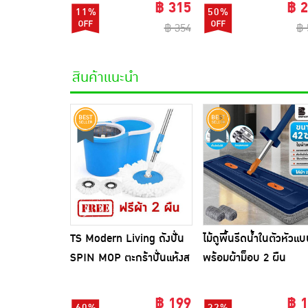
(แพ็ก6)
฿ 315
฿ 
11%
50%
฿ 354
฿ 
สินค้าแนะนำ
TS Modern Living ถังปั่น
ไม้ถูพื้นรีดน้ำในตัวหัวแ
SPIN MOP ตะกร้าปั่นแห้งส
พร้อมผ้าม็อบ 2 ผืน
แตนเลสไซส์มินิ รุ่น
CLEANING0019
฿ 199
฿ 
60%
32%