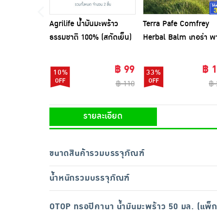
Agrilife น้ำมันมะพร้าว
Terra Pafe Comfrey
ธรรมชาติ 100% (สกัดเย็น)
Herbal Balm เทอร่า พา
120 มล.
บาล์มสมุนไพร ขนาด 7 ก
฿ 99
฿ 
10%
33%
฿ 110
฿ 
รายละเอียด
ขนาดสินค้ารวมบรรจุภัณฑ์
น้ำหนักรวมบรรจุภัณฑ์
OTOP ทรอปิคานา น้ำมันมะพร้าว 50 มล. (แพ็