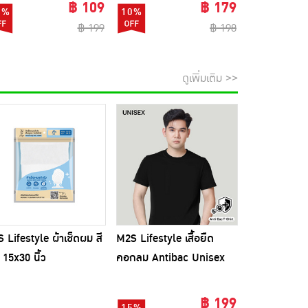
ซอง
฿ 109
฿ 179
5%
10%
10%
฿ 199
฿ 198
ดูเพิ่มเติม >>
 Lifestyle ผ้าเช็ดผม สี
M2S Lifestyle เสื้อยืด
 15x30 นิ้ว
คอกลม Antibac Unisex
สีดำ
฿ 199
15%