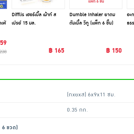
Difflis เฮอร์เบิ้ล เม้าท์ ส
Dumble Inhaler ยาดม
อะก
เฟ่
เปรย์ 15 มล.
ดัมเบิ้ล วีทู (แพ็ก 6 ชิ้น)
ธรร
รัม
450
159
฿ 165
฿ 150
238
(กxยxส) 6x9x11 ซม.
0.35 กก.
ก 6 ขวด)