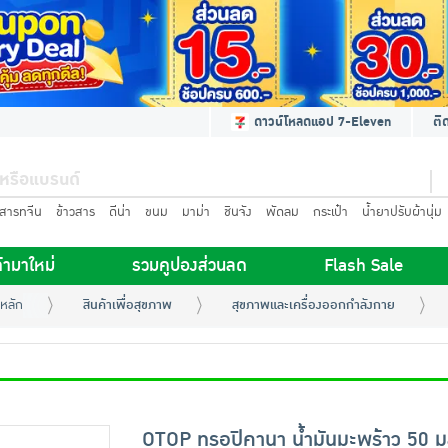
ดาวน์โหลดแอป 7-Eleven
ติ
นสารทจีน
ข้าวสาร
ดีน่า
ขนม
มาม่า
ชินจัง
พัดลม
กระเป๋า
น้ำยาปรับผ้านุ่ม
้ามาใหม่
รวมคูปองส่วนลด
Flash Sale
หลัก
สินค้าเพื่อสุขภาพ
สุขภาพและเครื่องออกกำลังกาย
OTOP ทรอปิคานา น้ำมันมะพร้าว 50 ม