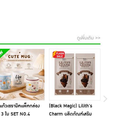
ดูเพิ่มเติม >>
แก้วเซรามิคแพ็คกล่อง
(Black Magic) Lilith's
Wink White แ
 3 ใบ SET NO.4
Charm ผลิตภัณฑ์เสริม
อร์ วิเนการ์ 
อาหาร บรรจุ 7 แคปซูล 2
แคปซูล