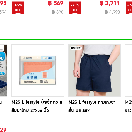
295
฿ 569
฿ 3,711
36%
26%
4
594
฿ 890
฿ 4,990
บน
M2S Lifestyle ผ้าเช็ดตัว สี
M2S Lifestyle กางเกงขา
M2S
ส้มชาไทย 27x54 นิ้ว
สั้น Unisex
ขาว
129