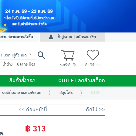
ดตามสถานะการสั่งซื้อ
เข้าสู่ระบบ | สมัครสมาชิก
หมวดหมู่ทั้งหมด
น้ำด่าง
ปลากระป๋อง
ตะกร้าสินค้า
สินค้าโปรด
สินค้าสั่งจอง
OUTLET ลดล้างสต็อก
ผลิตภัณฑ์ยาและเวชภัณฑ์
สมุนไพร
OTOP ทรอปิคานา น้ำมันมะพร
<< ก่อนหน้านี้
ถัดไป >>
฿ 313
ล.