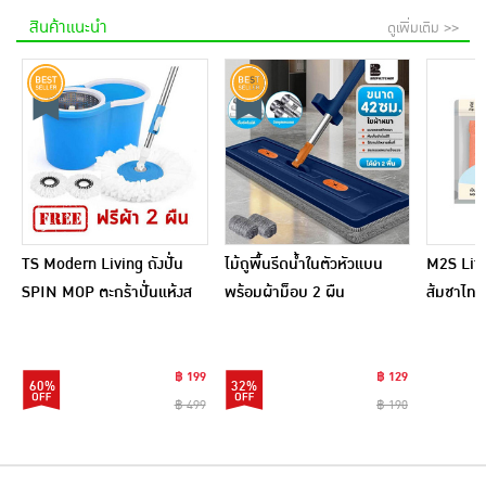
สินค้าแนะนำ
ดูเพิ่มเติม >>
TS Modern Living ถังปั่น
ไม้ถูพื้นรีดน้ำในตัวหัวแบน
M2S Lifes
SPIN MOP ตะกร้าปั่นแห้งส
พร้อมผ้าม็อบ 2 ผืน
ส้มชาไทย
แตนเลสไซส์มินิ รุ่น
CLEANING0019
฿ 199
฿ 129
60%
32%
฿ 499
฿ 190