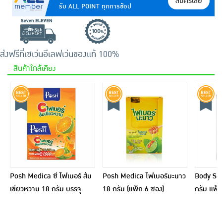
สมัครเลย
รับ ALL POINT ทุกการช้อป
ส่งฟรีที่เซเว่นอีเลฟเว่น
ของแท้ 100%
สินค้าใกล้เคียง
Posh Medica ซี ไฟเบอร์ ส้ม
Posh Medica ไฟเบอร์มะนาว
Body Sha
เขียวหวาน 18 กรัม บรรจุ
18 กรัม (แพ็ก 6 ซอง)
กรัม แพ็
6ซอง