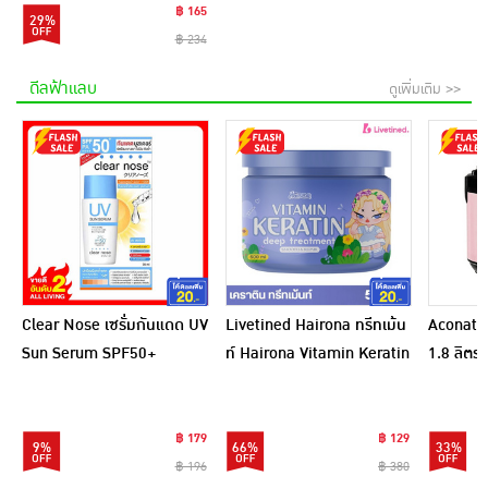
฿ 165
29%
฿ 234
ดีลฟ้าแลบ
ดูเพิ่มเติม >>
Clear Nose เซรั่มกันแดด UV
Livetined Hairona ทรีทเม้น
Aconatic
Sun Serum SPF50+
ท์ Hairona Vitamin Keratin
1.8 ลิตร
PA++++ 28 มล.
Deep Treatment 500ml.
สีชมพูดำ
฿ 179
฿ 129
9%
66%
33%
฿ 196
฿ 380