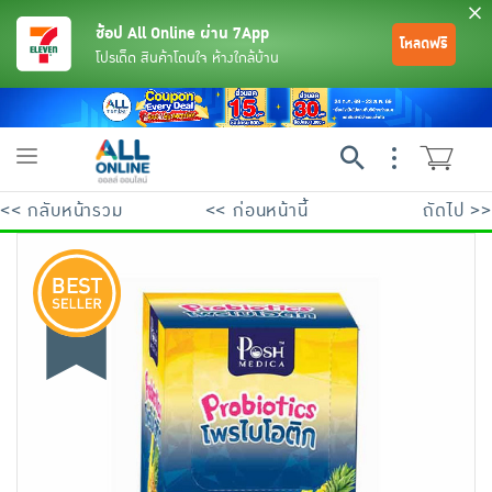
ช้อป All Online ผ่าน 7App
โหลดฟรี
โปรเด็ด สินค้าโดนใจ ห้างใกล้บ้าน
Toggle
navigation
<< กลับหน้ารวม
<< ก่อนหน้านี้
ถัดไป >>
ย้อนกลับ
ย้อนกลับ
ย้อนกลับ
ย้อนกลับ
ย้อนกลับ
ย้อนกลับ
ย้อนกลับ
ย้อนกลับ
ย้อนกลับ
ย้อนกลับ
ย้อนกลับ
เครื่องดื่มและผงชงดื่ม
มือถือ
พระเครื่อง test pop